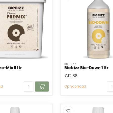
BIOBIZZ
re-Mix 5 ltr
Biobizz Bio-Down 1 ltr
€12,88
ad
Op voorraad