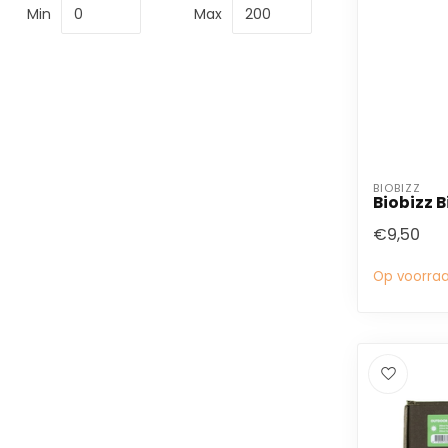
Min
Max
BIOBIZZ
Biobizz B
€9,50
Op voorra