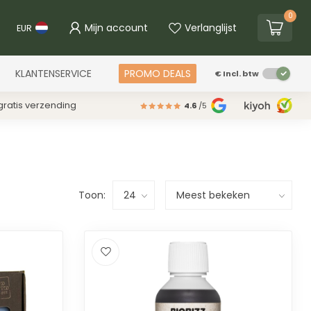
0
Mijn account
Verlanglijst
EUR
KLANTENSERVICE
PROMO DEALS
€
Incl. btw
ratis verzending
4.6
/5
Toon: