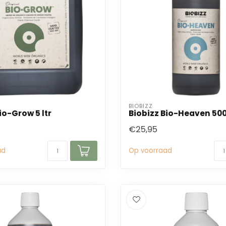
BIOBIZZ
io-Grow 5 ltr
Biobizz Bio-Heaven 50
€25,95
ad
Op voorraad