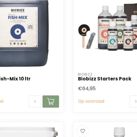
BIOBIZZ
ish-Mix 10 ltr
Biobizz Starters Pack
€64,95
ad
Op voorraad