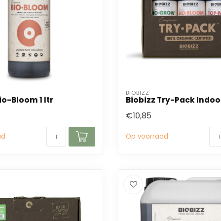
BIOBIZZ
io-Bloom 1 ltr
Biobizz Try-Pack Indoo
€10,85
ad
Op voorraad