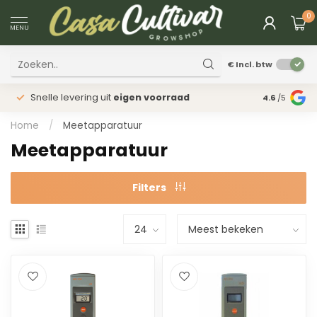
0
MENU
€
Incl. btw
Snelle levering uit
eigen voorraad
Fysieke
win
4.6
/5
Home
/
Meetapparatuur
Meetapparatuur
Filters