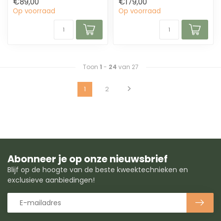
€89,00
€179,00
Op voorraad
Op voorraad
Toon
1
-
24
van 27
1
2
Abonneer je op onze nieuwsbrief
Blijf op de hoogte van de beste kweektechnieken en
exclusieve aanbiedingen!