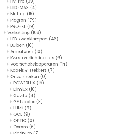
Hy-Pro
(39)
LED-MAX
(4)
Metrop
(15)
Plagron
(79)
PRO-XL
(19)
Verlichting
(103)
LED kweeklampen
(46)
Bulben
(16)
Armaturen
(10)
Kweekverlichtingsets
(6)
Voorschakelapparaten
(14)
Kabels & stekkers
(7)
Onze merken
(0)
POWERLUX
(15)
Dimlux
(18)
Gavita
(4)
GE Luxalox
(3)
LUMii
(9)
OCL
(9)
OPTIC
(0)
Osram
(6)
Platinum
(7)