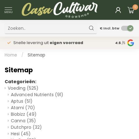
0
MENU
€
Incl. btw
Snelle levering uit
eigen voorraad
Fysieke
win
4.6
/5
Home
/
Sitemap
Sitemap
Categorieën:
Voeding
(525)
Advanced Nutrients
(91)
Aptus
(51)
Atami
(70)
Biobizz
(49)
Canna
(35)
Dutchpro
(32)
Hesi
(45)