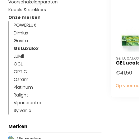
Voorschakelapparaten
Kabels & stekkers
Onze merken
POWERLUX
Dimlux
Gavita
GE Luxalox
LUMii
GE LUXALO
GE Lucalo
OCL
OPTIC
€41,50
Osram
Op voorra
Platinum
Ralight
Viparspectra
Sylvania
Merken