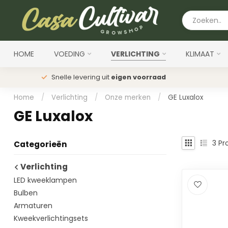
HOME
VOEDING
VERLICHTING
KLIMAAT
Snelle levering uit
eigen voorraad
Home
/
Verlichting
/
Onze merken
/
GE Luxalox
GE Luxalox
3
Pr
Categorieën
Verlichting
LED kweeklampen
Bulben
Armaturen
Kweekverlichtingsets