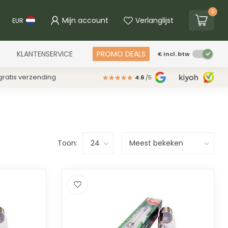
0
Mijn account
Verlanglijst
EUR
KLANTENSERVICE
PROMO DEALS
€
Incl. btw
ratis verzending
4.6
/5
Toon: