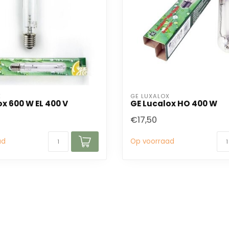
X
GE LUXALOX
x 600 W EL 400 V
GE Lucalox HO 400 W
€17,50
ad
Op voorraad