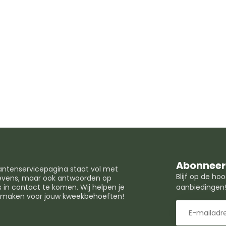
Abonneer 
lantenservicepagina staat vol met
Blijf op de h
egevens, maar ook antwoorden op
in contact te komen. Wij helpen je
aanbiedingen
t maken voor jouw kweekbehoeften!