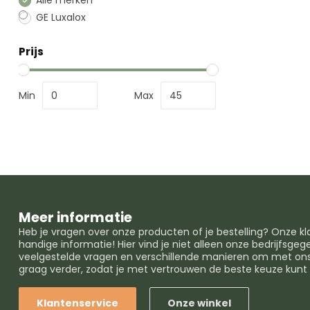
Alle merken
GE Luxalox
Prijs
Min
Max
Meer informatie
Heb je vragen over onze producten of je bestelling? Onze k
handige informatie! Hier vind je niet alleen onze bedrijfsg
veelgestelde vragen en verschillende manieren om met ons 
graag verder, zodat je met vertrouwen de beste keuze kun
Klantenservice
Onze winkel