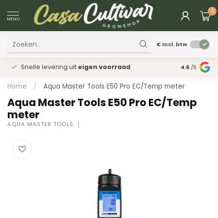
0
MENU
€
Incl. btw
Snelle levering uit
eigen voorraad
Fysieke
win
4.6
/5
Home
/
Aqua Master Tools E50 Pro EC/Temp meter
Aqua Master Tools E50 Pro EC/Temp
meter
AQUA MASTER TOOLS