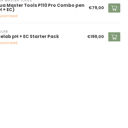
A MASTER TOOLS
ua Master Tools P110 Pro Combo pen
€79,00
H + EC)
voorraad
ELAB
uelab pH + EC Starter Pack
€199,00
voorraad