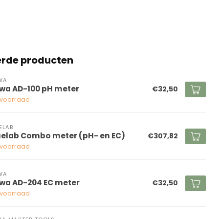
erde producten
WA
wa AD-100 pH meter
€32,50
voorraad
ELAB
uelab Combo meter (pH- en EC)
€307,82
voorraad
WA
wa AD-204 EC meter
€32,50
voorraad