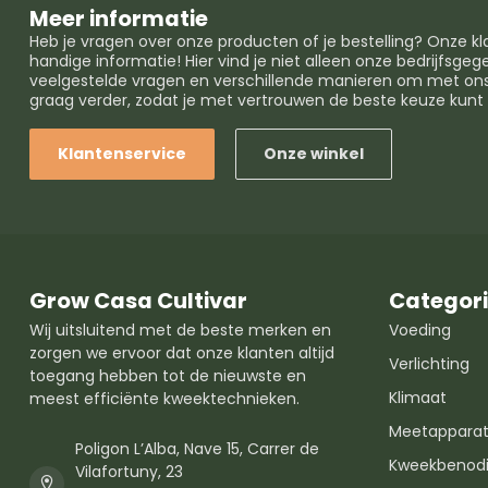
Meer informatie
Heb je vragen over onze producten of je bestelling? Onze k
handige informatie! Hier vind je niet alleen onze bedrijfsg
veelgestelde vragen en verschillende manieren om met ons 
graag verder, zodat je met vertrouwen de beste keuze kun
Klantenservice
Onze winkel
Grow Casa Cultivar
Categor
Wij uitsluitend met de beste merken en
Voeding
zorgen we ervoor dat onze klanten altijd
Verlichting
toegang hebben tot de nieuwste en
Klimaat
meest efficiënte kweektechnieken.
Meetapparat
Poligon L’Alba, Nave 15, Carrer de
Kweekbenod
Vilafortuny, 23