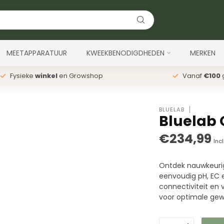
MEETAPPARATUUR
KWEEKBENODIGDHEDEN
MERKEN
Fysieke
winkel
en Growshop
Vanaf
€100
g
BLUELAB
Bluelab
€234,99
Incl
Ontdek nauwkeuri
eenvoudig pH, EC 
connectiviteit en
voor optimale ge