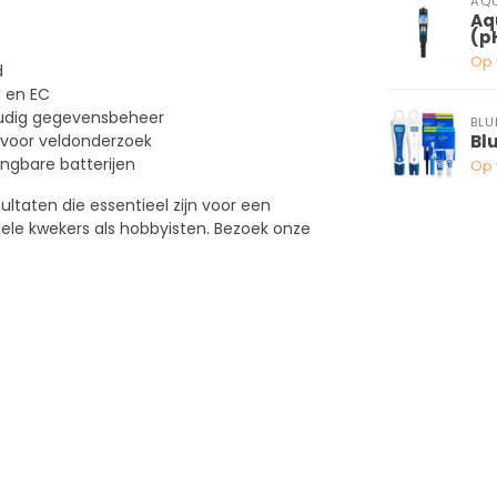
AQU
Aq
(p
Op 
d
H en EC
oudig gegevensbeheer
BLU
Bl
voor veldonderzoek
angbare batterijen
Op 
taten die essentieel zijn voor een
nele kwekers als hobbyisten. Bezoek onze