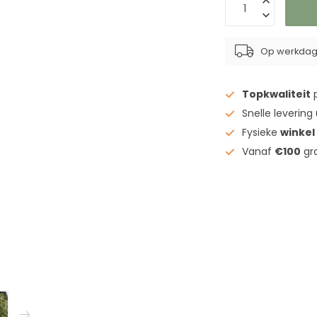
Op werkdage
Topkwaliteit
p
Snelle levering
Fysieke
winkel
Vanaf
€100
gra