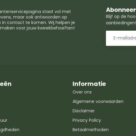
Abonneer 
lantenservicepagina staat vol met
Blijf op de h
egevens, maar ook antwoorden op
in contact te komen. Wij helpen je
aanbiedingen
t maken voor jouw kweekbehoeften!
ieën
Informatie
Over ons
Algemene voorwaarden
Disclaimer
uur
Privacy Policy
igdheden
Betaalmethoden