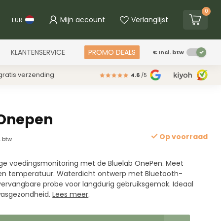
0
Mijn account
Verlanglijst
EUR
KLANTENSERVICE
PROMO DEALS
€
Incl. btw
ratis verzending
4.6
/5
 Onepen
Op voorraad
. btw
ge voedingsmonitoring met de Bluelab OnePen. Meet
en temperatuur. Waterdicht ontwerp met Bluetooth-
 vervangbare probe voor langdurig gebruiksgemak. Ideaal
wasgezondheid.
Lees meer
.