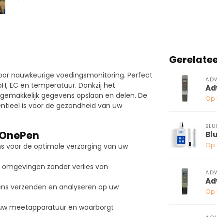
Gerelate
voor nauwkeurige voedingsmonitoring. Perfect
AD
pH, EC en temperatuur. Dankzij het
Ad
 gemakkelijk gegevens opslaan en delen. De
Op 
ntieel is voor de gezondheid van uw
BLU
 OnePen
Bl
Op 
ns voor de optimale verzorging van uw
e omgevingen zonder verlies van
AD
Ad
ens verzenden en analyseren op uw
Op 
 uw meetapparatuur en waarborgt