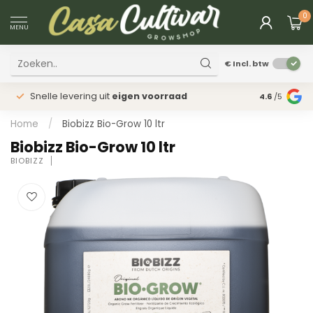
0
MENU
€
Incl. btw
Snelle levering uit
eigen voorraad
Fysieke
win
4.6
/5
Home
/
Biobizz Bio-Grow 10 ltr
Biobizz Bio-Grow 10 ltr
BIOBIZZ