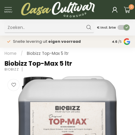
0
MENU
€
Incl. btw
Snelle levering uit
eigen voorraad
Fysieke
win
4.6
/5
Home
/
Biobizz Top-Max 5 ltr
Biobizz Top-Max 5 ltr
BIOBIZZ