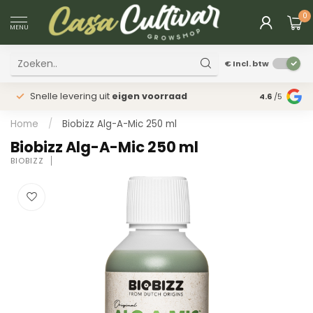
0
MENU
€
Incl. btw
Snelle levering uit
eigen voorraad
Fysieke
win
4.6
/5
Home
/
Biobizz Alg-A-Mic 250 ml
Biobizz Alg-A-Mic 250 ml
BIOBIZZ