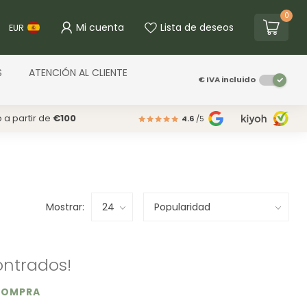
0
Mi cuenta
Lista de deseos
EUR
S
ATENCIÓN AL CLIENTE
€
IVA incluido
o a partir de
€100
4.6
/5
Mostrar:
ntrados!
COMPRA