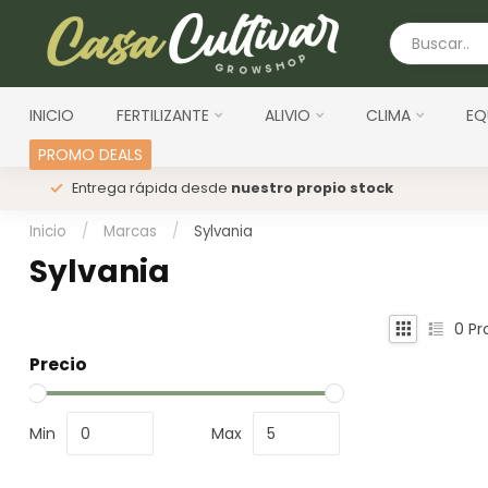
INICIO
FERTILIZANTE
ALIVIO
CLIMA
EQ
PROMO DEALS
s
Entrega rápida desde
nuestro propio stock
Inicio
/
Marcas
/
Sylvania
Sylvania
0
Pr
Precio
Min
Max