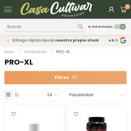
0
MENÚ
€
IVA incluido
Entrega rápida desde
nuestro propio stock
Tienda
fís
4.6
/5
Inicio
/
Fertilizante
/
PRO-XL
PRO-XL
Filtros