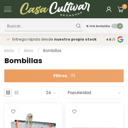
0
MENÚ
€
IVA incluido
Entrega rápida desde
nuestro propio stock
Tienda
fís
4.6
/5
Inicio
/
Alivio
/
Bombillas
Bombillas
Filtros