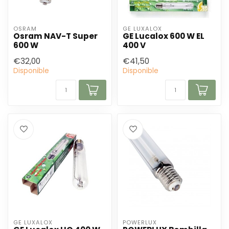
OSRAM
GE LUXALOX
Osram NAV-T Super
GE Lucalox 600 W EL
600 W
400 V
€32,00
€41,50
Disponible
Disponible
GE LUXALOX
POWERLUX