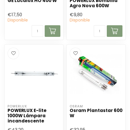
GE Lucalox HO 400 W
POWERLUX Bombilla
Agro Nova 600W
€17,50
€9,80
Disponible
Disponible
POWERLUX
OSRAM
POWERLUX E-lite
Osram Plantastar 600
1000W Lámpara
W
incandescente
€43,20
€32,95