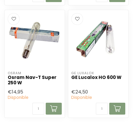
OSRAM
GE LUXALOX
Osram Nav-T Super
GE Lucalox HO 600 W
250 W
€14,95
€24,50
Disponible
Disponible