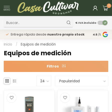
0
MENÚ
€
IVA incluido
Entrega rápida desde
nuestro propio stock
Tienda
fís
4.6
/5
Inicio
/
Equipos de medición
Equipos de medición
Filtros