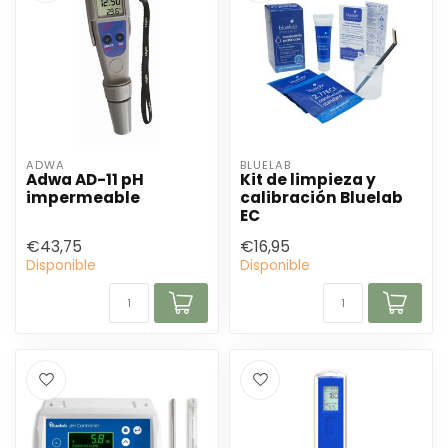
ADWA
BLUELAB
Adwa AD-11 pH
Kit de limpieza y
impermeable
calibración Bluelab
EC
€43,75
€16,95
Disponible
Disponible