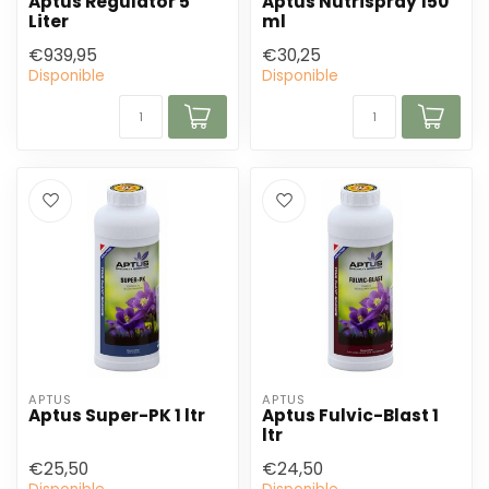
Aptus Regulator 5
Aptus Nutrispray 150
Liter
ml
€939,95
€30,25
Disponible
Disponible
APTUS
APTUS
Aptus Super-PK 1 ltr
Aptus Fulvic-Blast 1
ltr
€25,50
€24,50