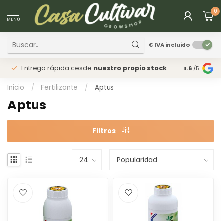
0
MENÚ
€
IVA incluido
Entrega rápida desde
nuestro propio stock
Tienda
fís
4.6
/5
Inicio
/
Fertilizante
/
Aptus
Aptus
Filtros