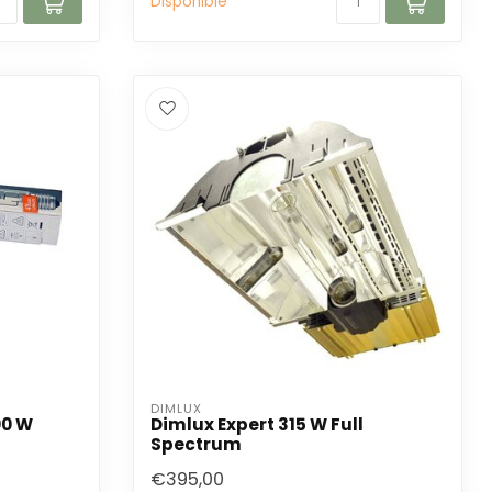
Disponible
DIMLUX
00 W
Dimlux Expert 315 W Full
Spectrum
€395,00