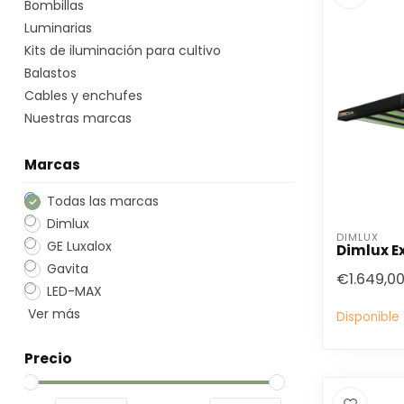
Bombillas
Luminarias
Kits de iluminación para cultivo
Balastos
Cables y enchufes
Nuestras marcas
Marcas
Todas las marcas
Dimlux
DIMLUX
GE Luxalox
Dimlux E
Gavita
€1.649,0
LED-MAX
Ver más
Disponible
Precio