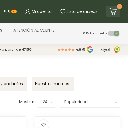
0
Mi cuenta
Lista de deseos
EUR
S
ATENCIÓN AL CLIENTE
€
IVA incluido
o a partir de
€100
4.6
/5
 y enchufes
Nuestras marcas
Mostrar: