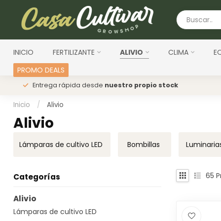
INICIO
FERTILIZANTE
ALIVIO
CLIMA
E
PROMO DEALS
s
Entrega rápida desde
nuestro propio stock
Inicio
/
Alivio
Alivio
Lámparas de cultivo LED
Bombillas
Luminaria
65
P
Categorías
Alivio
Lámparas de cultivo LED