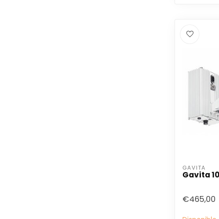
GAVITA
Gavita 10
€465,00