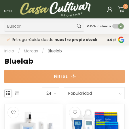
0
MENÚ
€
IVA incluido
Entrega rápida desde
nuestro propio stock
Tienda
fís
4.6
/5
Inicio
/
Marcas
/
Bluelab
Bluelab
Filtros