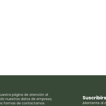
uestra página de atención al
Suscribir
 solo nuestros datos de empresa,
¡Mantente al d
es formas de contactarnos.