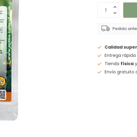
Pedido antes
Calidad super
Entrega rápid
Tienda
física
y
Envío gratuito 