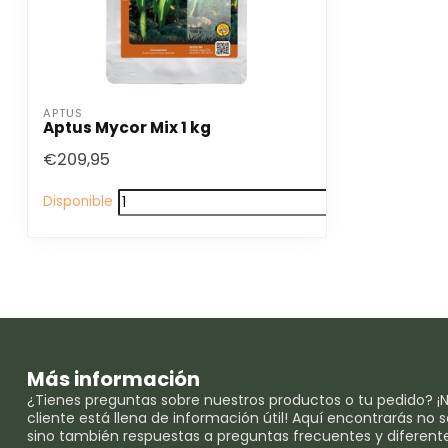
APTUS
Aptus Mycor Mix 1 kg
€209,95
Disponible
Más información
¿Tienes preguntas sobre nuestros productos o tu pedido? ¡N
cliente está llena de información útil! Aquí encontrarás no
sino también respuestas a preguntas frecuentes y diferent