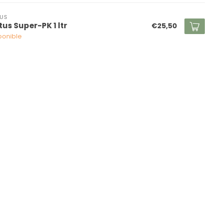
US
tus Super-PK 1 ltr
€25,50
ponible