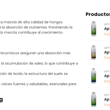
Producto
sta mezcla de alta calidad de hongos
APT
 la absorción de nutrientes. Previniendo la
Ap
sta mezcla contribuye al crecimiento
Dis
APT
Ap
icorrízicos aseguran una absorción más
Dis
la acumulación de sales, lo que contribuye a
APT
ción de ácido, la estructura del suelo se
Ap
Dis
 raíces fuertes y saludables, esenciales para
APT
kg
Ap
Dis