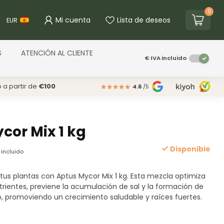
0
Mi cuenta
Lista de deseos
EUR
S
ATENCIÓN AL CLIENTE
€
IVA incluido
o a partir de
€100
4.6
/5
cor Mix 1 kg
Disponible
 incluido
 tus plantas con Aptus Mycor Mix 1 kg. Esta mezcla optimiza
trientes, previene la acumulación de sal y la formación de
o, promoviendo un crecimiento saludable y raíces fuertes.