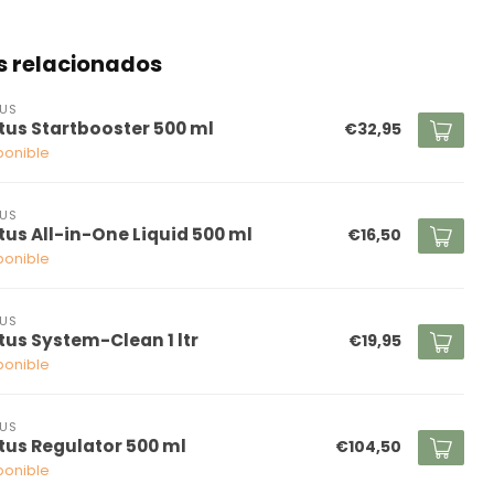
s relacionados
US
tus Startbooster 500 ml
€32,95
ponible
US
tus All-in-One Liquid 500 ml
€16,50
ponible
US
tus System-Clean 1 ltr
€19,95
ponible
US
tus Regulator 500 ml
€104,50
ponible