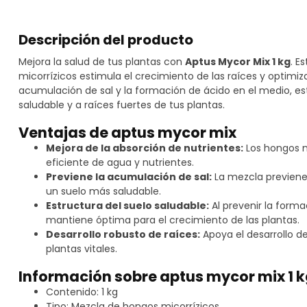
Descripción del producto
Mejora la salud de tus plantas con
Aptus Mycor Mix 1 kg
. E
micorrízicos estimula el crecimiento de las raíces y optimiza
acumulación de sal y la formación de ácido en el medio, e
saludable y a raíces fuertes de tus plantas.
Ventajas de aptus mycor mix
Mejora de la absorción de nutrientes:
Los hongos m
eficiente de agua y nutrientes.
Previene la acumulación de sal:
La mezcla previene 
un suelo más saludable.
Estructura del suelo saludable:
Al prevenir la forma
mantiene óptima para el crecimiento de las plantas.
Desarrollo robusto de raíces:
Apoya el desarrollo de
plantas vitales.
Información sobre aptus mycor mix 1 
Contenido: 1 kg
Tipo: Mezcla de hongos micorrízicos