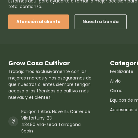
Estamos aquí para ayudarte a tomar la mejor decisión para
total confianza.
Atención al cliente
Nuestra tienda
Grow Casa Cultivar
Categor
Trabajamos exclusivamente con las
Fertilizante
mejores marcas y nos aseguramos de
Alivio
que nuestros clientes siempre tengan
Clima
acceso a las técnicas de cultivo más
nuevas y eficientes.
Equipos de 
Accesorios d
Poligon L’Alba, Nave 15, Carrer de
Vilafortuny, 23
43480 Vila-seca Tarragona
Spain