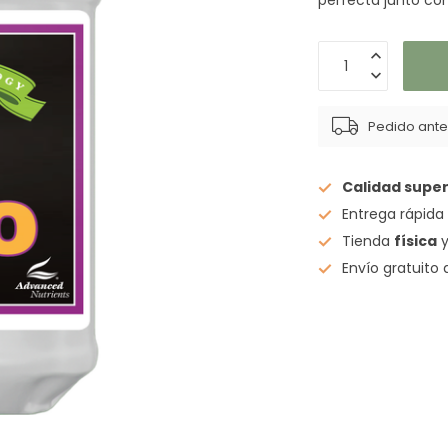
perfecta junto c
Pedido antes
Calidad super
Entrega rápid
Tienda
física
y
Envío gratuito 