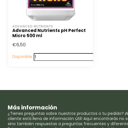
ADVANCED NUTRIENTS
Advanced Nutrients pH Perfect
Micro 500 ml
€6,50
Disponible
Más información
¿Tienes preguntas sobre nuestros productos o tu pedido? ¡N
cliente está llena de información útil! Aquí encontrarás no
sino también respuestas a preguntas frecuentes y diferent