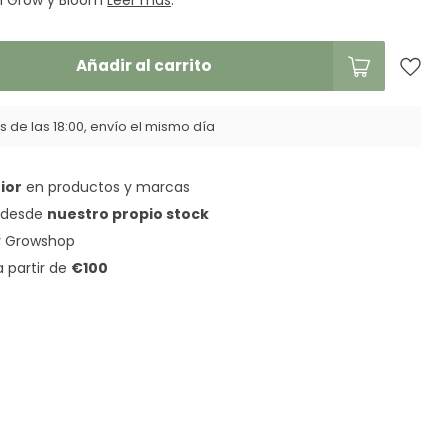
on Grow y Bloom
Leer más
.
Añadir al carrito
 de las 18:00, envío el mismo día
ior
en productos y marcas
a desde
nuestro propio stock
 Growshop
a partir de
€100