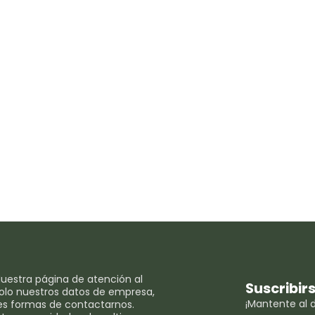
uestra página de atención al
Suscribir
 solo nuestros datos de empresa,
¡Mantente al d
es formas de contactarnos.