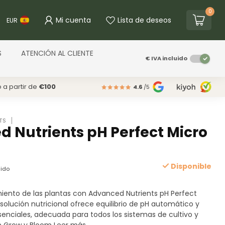
0
Mi cuenta
Lista de deseos
EUR
S
ATENCIÓN AL CLIENTE
€
IVA incluido
o a partir de
€100
4.6
/5
TS
 Nutrients pH Perfect Micro
Disponible
uido
miento de las plantas con Advanced Nutrients pH Perfect
 solución nutricional ofrece equilibrio de pH automático y
enciales, adecuada para todos los sistemas de cultivo y