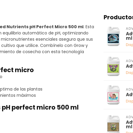
Producto
d Nutrients pH Perfect Micro 500 ml
. Esta
ADV
n equilibrio automático de pH, optimizando
Ad
ml
e micronutrientes esenciales asegura que sus
Dis
 cultivo que utilice. Combínelo con Grow y
imiento de cosecha con esta tecnología
ADV
Ad
rfect micro
Dis
zo
ptima de las plantas
ADV
Ad
imientos máximos
Dis
 pH perfect micro 500 ml
ADV
Ad
ml