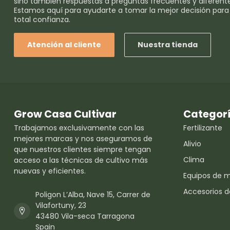
sino también respuestas a preguntas frecuentes y diferent
Estamos aquí para ayudarte a tomar la mejor decisión para
total confianza.
Atención al cliente
Nuestra tienda
Grow Casa Cultivar
Categor
Trabajamos exclusivamente con las
Fertilizante
mejores marcas y nos aseguramos de
Alivio
que nuestros clientes siempre tengan
Clima
acceso a las técnicas de cultivo más
nuevas y eficientes.
Equipos de 
Accesorios d
Poligon L’Alba, Nave 15, Carrer de
Vilafortuny, 23
43480 Vila-seca Tarragona
Spain