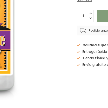
Leer más
.
Pedido antes
Calidad super
Entrega rápid
Tienda
física
y
Envío gratuito 