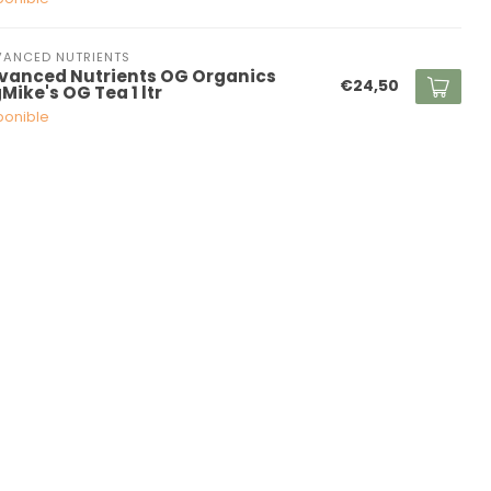
ANCED NUTRIENTS
vanced Nutrients OG Organics
€24,50
Mike's OG Tea 1 ltr
ponible