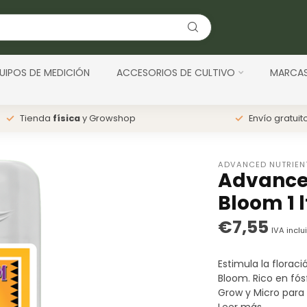
UIPOS DE MEDICIÓN
ACCESORIOS DE CULTIVO
MARCA
Tienda
física
y Growshop
Envío gratuit
ADVANCED NUTRIEN
Advanced
Bloom 1 l
€7,55
IVA inclu
Estimula la florac
Bloom. Rico en fós
Grow y Micro para 