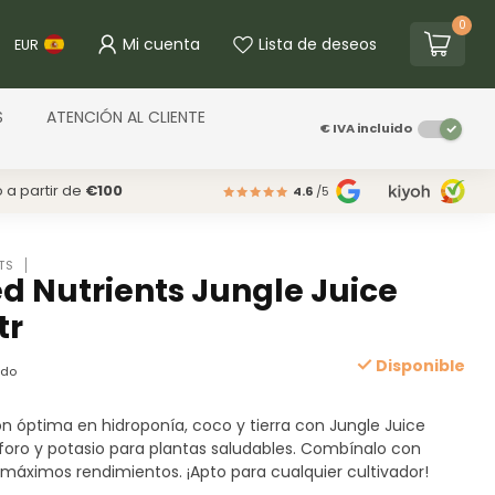
0
Mi cuenta
Lista de deseos
EUR
S
ATENCIÓN AL CLIENTE
€
IVA incluido
o a partir de
€100
4.6
/5
TS
 Nutrients Jungle Juice
tr
Disponible
ido
ión óptima en hidroponía, coco y tierra con Jungle Juice
foro y potasio para plantas saludables. Combínalo con
máximos rendimientos. ¡Apto para cualquier cultivador!