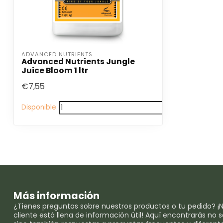
ADVANCED NUTRIENTS
Advanced Nutrients Jungle
Juice Bloom 1 ltr
€7,55
Disponible
Más información
¿Tienes preguntas sobre nuestros productos o tu pedido? ¡N
cliente está llena de información útil! Aquí encontrarás no