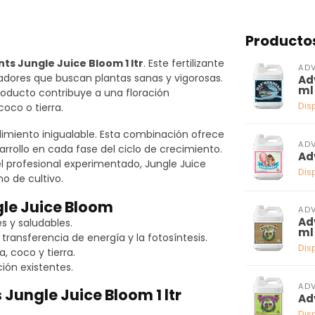
Producto
ts Jungle Juice Bloom 1 ltr
. Este fertilizante
ADV
vadores que buscan plantas sanas y vigorosas.
Ad
ml
producto contribuye a una floración
Dis
oco o tierra.
imiento inigualable. Esta combinación ofrece
ADV
arrollo en cada fase del ciclo de crecimiento.
Ad
l profesional experimentado, Jungle Juice
Dis
o de cultivo.
gle Juice Bloom
ADV
Ad
s y saludables.
ml
 transferencia de energía y la fotosíntesis.
Dis
 coco y tierra.
ión existentes.
ADV
Jungle Juice Bloom 1 ltr
Ad
Dis