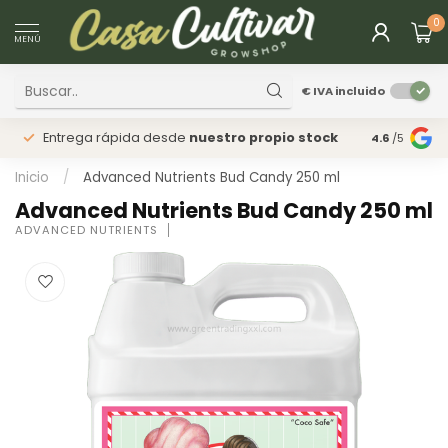
0
MENÚ
€
IVA incluido
Entrega rápida desde
nuestro propio stock
Tienda
fís
4.6
/5
Inicio
/
Advanced Nutrients Bud Candy 250 ml
Advanced Nutrients Bud Candy 250 ml
ADVANCED NUTRIENTS