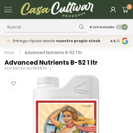
0
MENÚ
€
IVA incluido
Entrega rápida desde
nuestro propio stock
Tienda
fís
4.6
/5
Inicio
/
Advanced Nutrients B-52 1 ltr
Advanced Nutrients B-52 1 ltr
ADVANCED NUTRIENTS