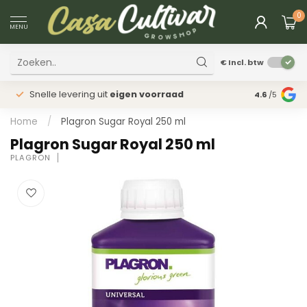
0
MENU
€
Incl. btw
Snelle levering uit
eigen voorraad
Fysieke
win
4.6
/5
Home
/
Plagron Sugar Royal 250 ml
Plagron Sugar Royal 250 ml
PLAGRON