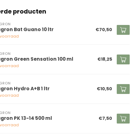
erde producten
AGRON
agron Bat Guano 10 ltr
€70,50
voorraad
AGRON
agron Green Sensation 100 ml
€18,25
voorraad
AGRON
agron Hydro A+B 1 ltr
€10,50
voorraad
AGRON
agron PK 13-14 500 ml
€7,50
voorraad