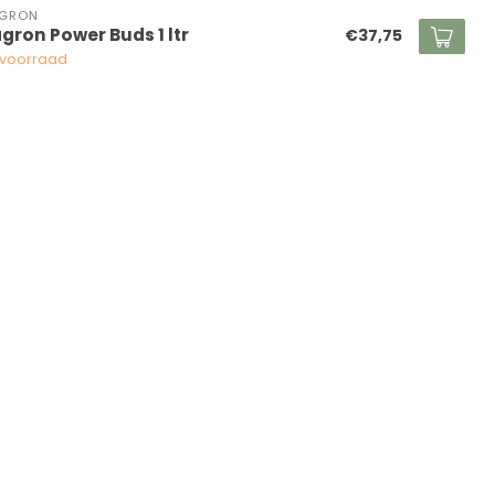
AGRON
agron Power Buds 1 ltr
€37,75
voorraad