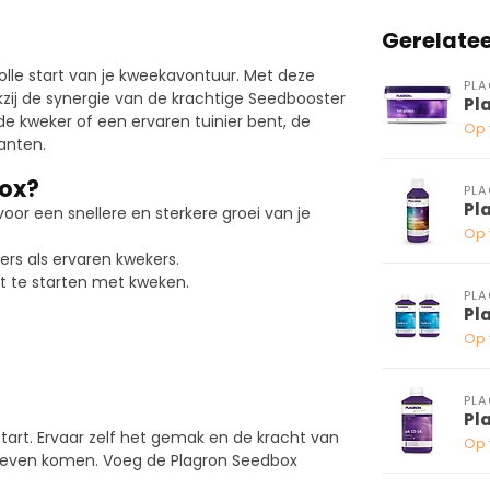
Gerelate
olle start van je kweekavontuur. Met deze
PL
kzij de synergie van de krachtige Seedbooster
Pl
e kweker of een ervaren tuinier bent, de
Op 
anten.
ox?
PL
Pl
or een snellere en sterkere groei van je
Op 
rs als ervaren kwekers.
ct te starten met kweken.
PL
Pl
Op 
PL
Pl
tart. Ervaar zelf het gemak en de kracht van
Op 
t leven komen. Voeg de Plagron Seedbox