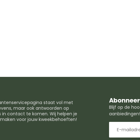
Abonneer 
lantenservicepagina staat vol met
Blijf op de h
egevens, maar ook antwoorden op
in contact te komen. Wij helpen je
aanbiedingen
t maken voor jouw kweekbehoeften!