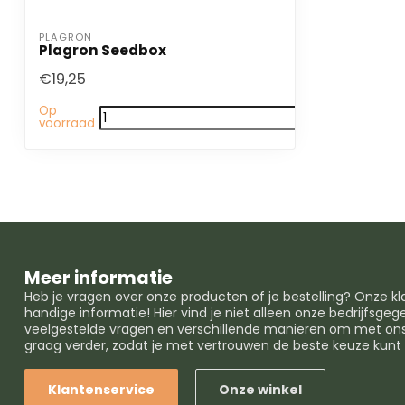
PLAGRON
Plagron Seedbox
€19,25
Op
voorraad
Meer informatie
Heb je vragen over onze producten of je bestelling? Onze k
handige informatie! Hier vind je niet alleen onze bedrijfsg
veelgestelde vragen en verschillende manieren om met ons 
graag verder, zodat je met vertrouwen de beste keuze kun
Klantenservice
Onze winkel