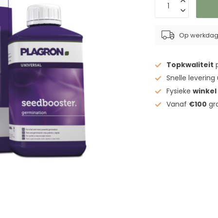
Op werkdage
Topkwaliteit
p
Snelle levering
Fysieke
winkel
Vanaf
€100
gra