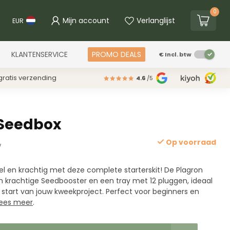
0
Mijn account
Verlanglijst
EUR
KLANTENSERVICE
PROMO DEALS
€
Incl. btw
ratis verzending
4.6
/5
 Seedbox
Op voorraad
w
l en krachtig met deze complete starterskit! De Plagron
 krachtige Seedbooster en een tray met 12 pluggen, ideaal
start van jouw kweekproject. Perfect voor beginners en
ees meer
.