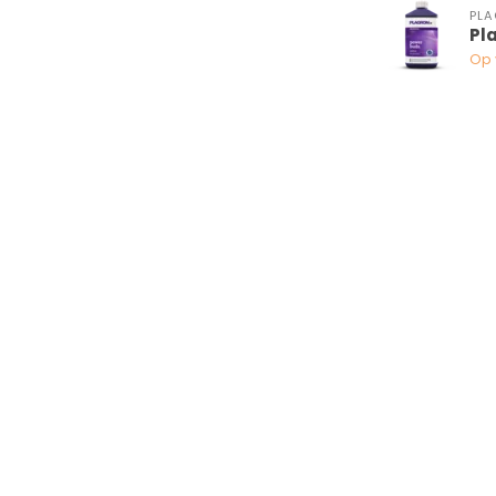
PL
Pl
Op 