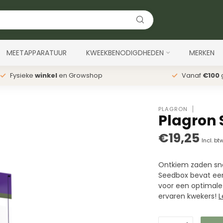
MEETAPPARATUUR
KWEEKBENODIGDHEDEN
MERKEN
Fysieke
winkel
en Growshop
Vanaf
€100
g
PLAGRON
Plagron
€19,25
Incl. bt
Ontkiem zaden sne
Seedbox bevat een
voor een optimale 
ervaren kwekers!
L