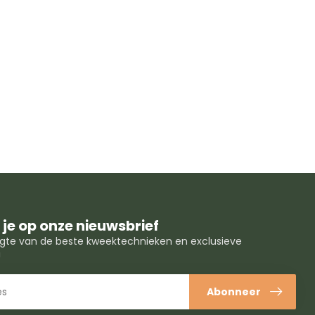
je op onze nieuwsbrief
oogte van de beste kweektechnieken en exclusieve
!
Abonneer