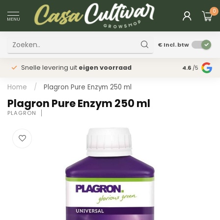
0
MENU
€
Incl. btw
Snelle levering uit
eigen voorraad
Fysieke
win
4.6
/5
Home
/
Plagron Pure Enzym 250 ml
Plagron Pure Enzym 250 ml
PLAGRON