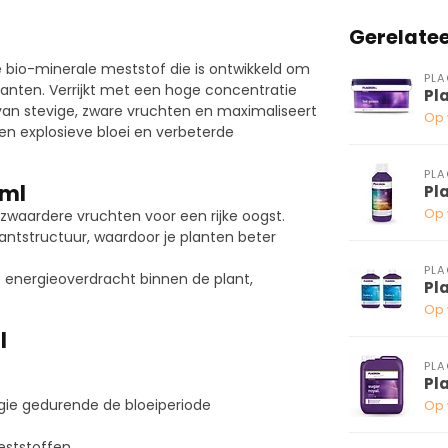
Gerelate
e bio-minerale meststof die is ontwikkeld om
PL
planten. Verrijkt met een hoge concentratie
Pl
 van stevige, zware vruchten en maximaliseert
Op 
 een explosieve bloei en verbeterde
PL
 ml
Pl
Op 
zwaardere vruchten voor een rijke oogst.
antstructuur, waardoor je planten beter
PL
de energieoverdracht binnen de plant,
Pl
Op 
l
PL
Pl
gie gedurende de bloeiperiode
Op 
ststoffen