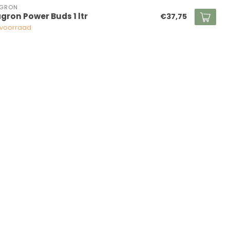
AGRON
agron Power Buds 1 ltr
€37,75
voorraad