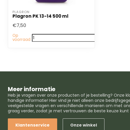
PLAGRON
Plagron PK 13-14 500 ml
€7,50
Op
voorraad
Meer informatie
Heb je vragen over onze producten of je bestelling? Onze k
handige informatie! Hier vind je niet alleen onze bedrijfsg
veelgestelde vragen en verschillende manieren om met ons 
graag verder, zodat je met vertrouwen de beste keuze kun
Klantenservice
Onze winkel