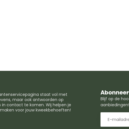
Abonneer 
lantenservicepagina staat vol met
Blijf op de h
egevens, maar ook antwoorden op
in contact te komen. Wij helpen je
aanbiedingen
t maken voor jouw kweekbehoeften!