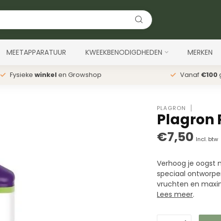
MEETAPPARATUUR
KWEEKBENODIGDHEDEN
MERKEN
Fysieke
winkel
en Growshop
Vanaf
€100
g
PLAGRON
Plagron 
€7,50
Incl. btw
Verhoog je oogst m
speciaal ontworpen
vruchten en maxima
Lees meer
.