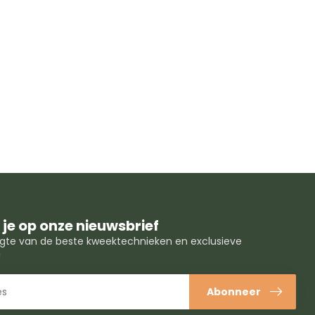
je op onze nieuwsbrief
oogte van de beste kweektechnieken en exclusieve
!
Abonneer