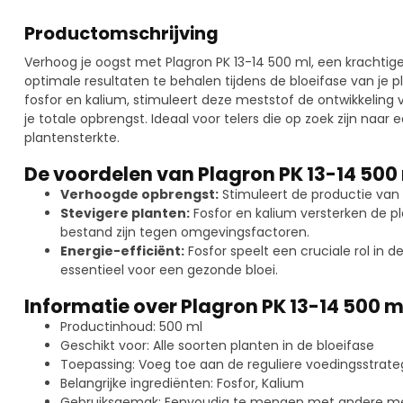
Productomschrijving
Verhoog je oogst met Plagron PK 13-14 500 ml, een krachtig
optimale resultaten te behalen tijdens de bloeifase van je 
fosfor en kalium, stimuleert deze meststof de ontwikkeling
je totale opbrengst. Ideaal voor telers die op zoek zijn naar
plantensterkte.
De voordelen van Plagron PK 13-14 500
Verhoogde opbrengst:
Stimuleert de productie van 
Stevigere planten:
Fosfor en kalium versterken de pl
bestand zijn tegen omgevingsfactoren.
Energie-efficiënt:
Fosfor speelt een cruciale rol in 
essentieel voor een gezonde bloei.
Informatie over Plagron PK 13-14 500 m
Productinhoud: 500 ml
Geschikt voor: Alle soorten planten in de bloeifase
Toepassing: Voeg toe aan de reguliere voedingsstrate
Belangrijke ingrediënten: Fosfor, Kalium
Gebruiksgemak: Eenvoudig te mengen met andere me