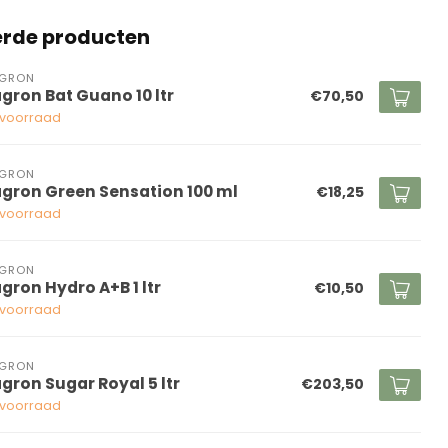
erde producten
AGRON
agron Bat Guano 10 ltr
€70,50
voorraad
AGRON
agron Green Sensation 100 ml
€18,25
voorraad
AGRON
agron Hydro A+B 1 ltr
€10,50
voorraad
AGRON
agron Sugar Royal 5 ltr
€203,50
voorraad