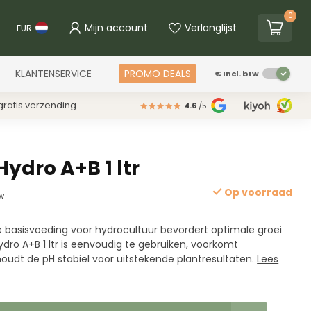
0
Mijn account
Verlanglijst
EUR
KLANTENSERVICE
PROMO DEALS
€
Incl. btw
ratis verzending
4.6
/5
ydro A+B 1 ltr
Op voorraad
tw
e basisvoeding voor hydrocultuur bevordert optimale groei
Hydro A+B 1 ltr is eenvoudig te gebruiken, voorkomt
oudt de pH stabiel voor uitstekende plantresultaten.
Lees