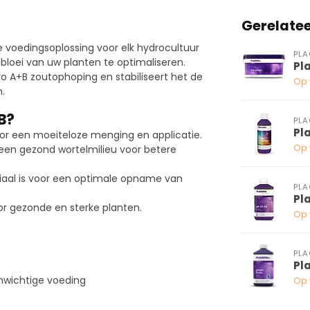
Gerelate
le voedingsoplossing voor elk hydrocultuur
PL
bloei van uw planten te optimaliseren.
Pl
o A+B zoutophoping en stabiliseert het de
Op 
.
B?
PL
Pl
r een moeiteloze menging en applicatie.
Op 
een gezond wortelmilieu voor betere
ciaal is voor een optimale opname van
PL
Pl
or gezonde en sterke planten.
Op 
PL
Pl
nwichtige voeding
Op 