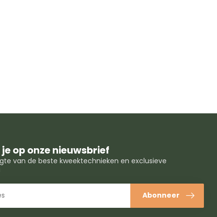
je op onze nieuwsbrief
oogte van de beste kweektechnieken en exclusieve
!
Abonneer