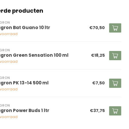
erde producten
AGRON
agron Bat Guano 10 ltr
€70,50
voorraad
AGRON
agron Green Sensation 100 ml
€18,25
voorraad
AGRON
agron PK 13-14 500 ml
€7,50
voorraad
AGRON
agron Power Buds 1 ltr
€37,75
voorraad