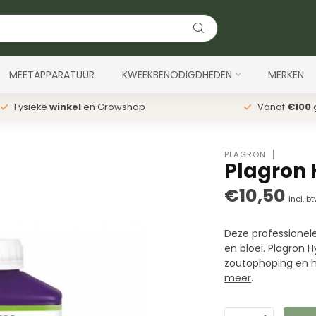
MEETAPPARATUUR
KWEEKBENODIGDHEDEN
MERKEN
Fysieke
winkel
en Growshop
Vanaf
€100
g
PLAGRON
Plagron H
€10,50
Incl. b
Deze professionel
en bloei. Plagron 
zoutophoping en h
meer
.