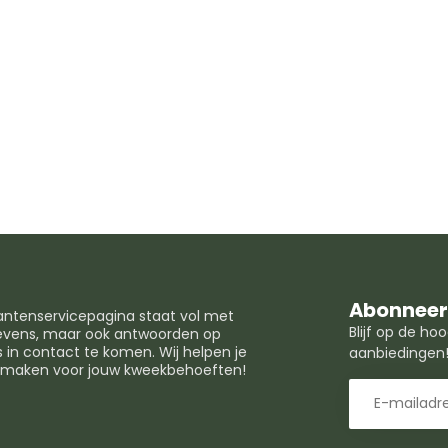
Abonneer 
lantenservicepagina staat vol met
Blijf op de h
egevens, maar ook antwoorden op
in contact te komen. Wij helpen je
aanbiedingen
t maken voor jouw kweekbehoeften!