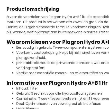
Productomschrijving
Ervaar de voordelen van Plagron Hydro A+B 1 ltr, de essentië
systeem. Dit product is ontworpen om zowel de groei als de 
Dankzij de uitgebalanceerde formule voorkomt Plagron Hydr
pH-waarde, wat bijdraagt aan buitengewone plantresultaten
Waarom kiezen voor Plagron Hydro A+
Eenvoudig in gebruik: Twee-componentensysteem voo
Voorkomt zoutophoping: Helpt bij het handhaven van 
plantgezondheid.
pH-stabiliteit: Houdt de pH-waarde constant, wat cru
voedingsstoffen.
Verrijkt met essentiële macro- en micronutriënten vo
Informatie over Plagron Hydro A+B 1 ltr
Inhoud: 1 liter
Gebruik: Geschikt voor alle hydrocultuur systemen
Combinatie: Twee-flessen systeem (A en B) voor eve
Doel: Optimaliseren van zowel groei als bloeifases
Merk: Plagron