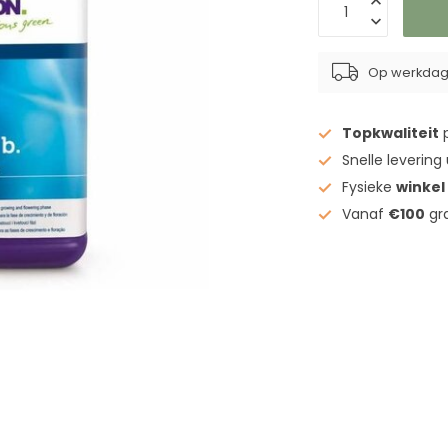
Op werkdage
Topkwaliteit
p
Snelle levering
Fysieke
winkel
Vanaf
€100
gra