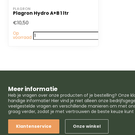
PLAGRON
Plagron Hydro A+B 1 ltr
€10,50
Op
voorraad
Meer informatie
Heb je vragen over onze producten of je bestelling? Onze k
handige informatie! Hier vind je niet alleen onze bedrijfsg
veelgestelde vragen en verschillende manieren om met ons 
graag verder, zodat je met vertrouwen de beste keuze kun
Klantenservice
Onze winkel