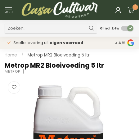
0
MENU
€
Incl. btw
Snelle levering uit
eigen voorraad
Fysieke
win
4.6
/5
Home
/
Metrop MR2 Bloeivoeding 5 ltr
Metrop MR2 Bloeivoeding 5 ltr
METROP