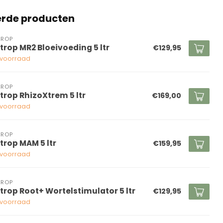
erde producten
TROP
trop MR2 Bloeivoeding 5 ltr
€129,95
voorraad
TROP
trop RhizoXtrem 5 ltr
€169,00
voorraad
TROP
trop MAM 5 ltr
€159,95
voorraad
TROP
trop Root+ Wortelstimulator 5 ltr
€129,95
voorraad