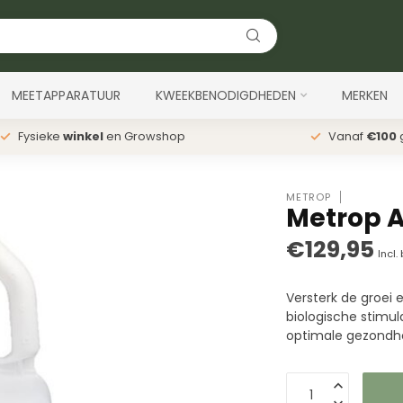
MEETAPPARATUUR
KWEEKBENODIGDHEDEN
MERKEN
Fysieke
winkel
en Growshop
Vanaf
€100
g
METROP
Metrop A
€129,95
Incl.
Versterk de groei 
biologische stimul
optimale gezondhe