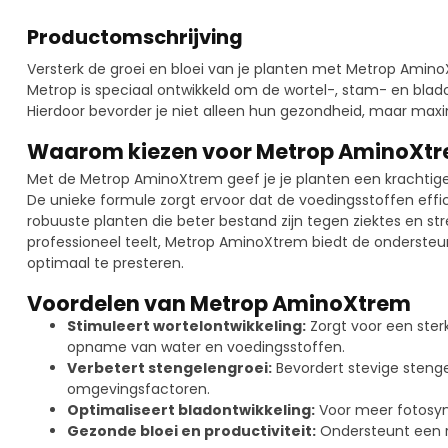
Productomschrijving
Versterk de groei en bloei van je planten met Metrop AminoX
Metrop is speciaal ontwikkeld om de wortel-, stam- en blado
Hierdoor bevorder je niet alleen hun gezondheid, maar maxim
Waarom kiezen voor Metrop AminoXt
Met de Metrop AminoXtrem geef je je planten een krachtige
De unieke formule zorgt ervoor dat de voedingsstoffen eff
robuuste planten die beter bestand zijn tegen ziektes en st
professioneel teelt, Metrop AminoXtrem biedt de ondersteu
optimaal te presteren.
Voordelen van Metrop AminoXtrem
Stimuleert wortelontwikkeling:
Zorgt voor een sterk
opname van water en voedingsstoffen.
Verbetert stengelengroei:
Bevordert stevige stenge
omgevingsfactoren.
Optimaliseert bladontwikkeling:
Voor meer fotosynt
Gezonde bloei en productiviteit:
Ondersteunt een ri