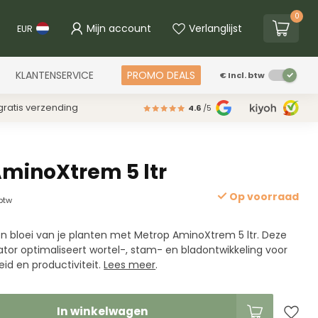
0
Mijn account
Verlanglijst
EUR
KLANTENSERVICE
PROMO DEALS
€
Incl. btw
ratis verzending
4.6
/5
minoXtrem 5 ltr
Op voorraad
 btw
en bloei van je planten met Metrop AminoXtrem 5 ltr. Deze
ator optimaliseert wortel-, stam- en bladontwikkeling voor
id en productiviteit.
Lees meer
.
In winkelwagen