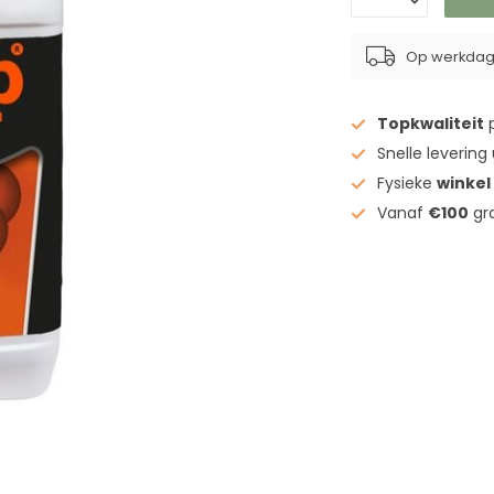
Op werkdage
Topkwaliteit
p
Snelle levering
Fysieke
winkel
Vanaf
€100
gra