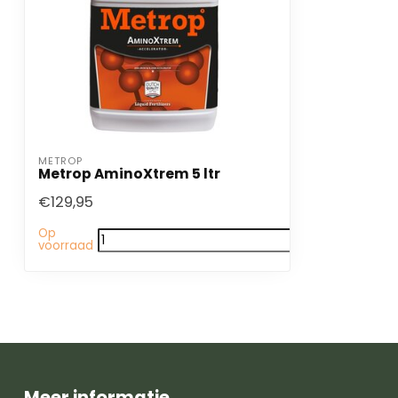
METROP
Metrop AminoXtrem 5 ltr
€129,95
Op
voorraad
Meer informatie