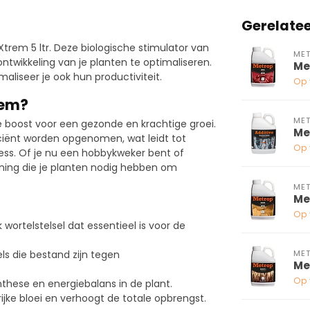
Gerelate
trem 5 ltr. Deze biologische stimulator van
ME
ntwikkeling van je planten te optimaliseren.
Me
aliseer je ook hun productiviteit.
Op 
rem?
ME
 boost voor een gezonde en krachtige groei.
Me
iciënt worden opgenomen, wat leidt tot
Op 
ress. Of je nu een hobbykweker bent of
ning die je planten nodig hebben om
ME
Me
Op 
 wortelstelsel dat essentieel is voor de
ME
ls die bestand zijn tegen
Me
Op 
hese en energiebalans in de plant.
jke bloei en verhoogt de totale opbrengst.