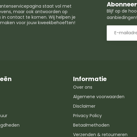
Abonneer 
lantenservicepagina staat vol met
Blijf op de h
egevens, maar ook antwoorden op
in contact te komen. Wij helpen je
aanbiedingen
t maken voor jouw kweekbehoeften!
ieën
Informatie
Over ons
Algemene voorwaarden
Disclaimer
uur
Privacy Policy
igdheden
Betaalmethoden
Verzenden & retourneren