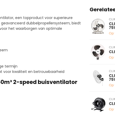
Gerelate
ilator, een topproduct voor superieure
CLI
een geavanceerd dubbelpropellersysteem, biedt
CLI
75
l voor het waarborgen van optimale
Op 
CLI
steem
CL
Op 
ge termijn
t voor kwaliteit en betrouwbaarheid
CLI
CL
75
60m³ 2-speed buisventilator
Op 
CLI
CL
Op 