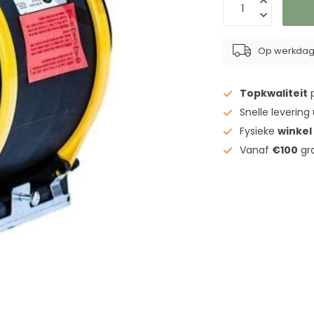
Op werkdage
Topkwaliteit
p
Snelle levering
Fysieke
winkel
Vanaf
€100
gra