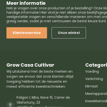
Meer informatie
Heb je vragen over onze producten of je bestelling? Onze k
handige informatie! Hier vind je niet alleen onze bedrijfsg
veelgestelde vragen en verschillende manieren om met ons 
graag verder, zodat je met vertrouwen de beste keuze kun
Klantenservice
Onze winkel
Grow Casa Cultivar
Categor
Wij uitsluitend met de beste merken en
Voeding
zorgen we ervoor dat onze klanten altijd
Verlichting
toegang hebben tot de nieuwste en
Klimaat
meest efficiënte kweektechnieken.
Meetapparat
Poligon L’Alba, Nave 15, Carrer de
Kweekbenod
Vilafortuny, 23