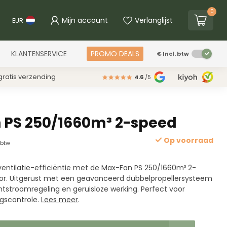
0
Mijn account
Verlanglijst
EUR
KLANTENSERVICE
PROMO DEALS
€
Incl. btw
ratis verzending
4.6
/5
 PS 250/1660m³ 2-speed
Op voorraad
. btw
ventilatie-efficiëntie met de Max-Fan PS 250/1660m³ 2-
tor. Uitgerust met een geavanceerd dubbelpropellersysteem
htstroomregeling en geruisloze werking. Perfect voor
gscontrole.
Lees meer
.