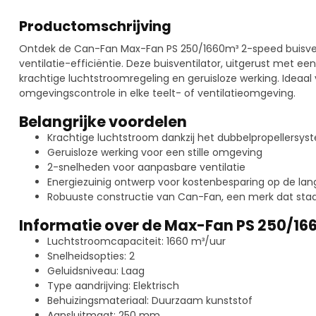
Productomschrijving
Ontdek de Can-Fan Max-Fan PS 250/1660m³ 2-speed buisvent
ventilatie-efficiëntie. Deze buisventilator, uitgerust met 
krachtige luchtstroomregeling en geruisloze werking. Ideaa
omgevingscontrole in elke teelt- of ventilatieomgeving.
Belangrijke voordelen
Krachtige luchtstroom dankzij het dubbelpropellersy
Geruisloze werking voor een stille omgeving
2-snelheden voor aanpasbare ventilatie
Energiezuinig ontwerp voor kostenbesparing op de lan
Robuuste constructie van Can-Fan, een merk dat staa
Informatie over de Max-Fan PS 250/16
Luchtstroomcapaciteit: 1660 m³/uur
Snelheidsopties: 2
Geluidsniveau: Laag
Type aandrijving: Elektrisch
Behuizingsmateriaal: Duurzaam kunststof
Aansluitmaat: 250 mm