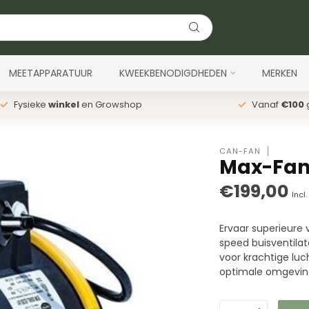
MEETAPPARATUUR
KWEEKBENODIGDHEDEN
MERKEN
Fysieke
winkel
en Growshop
Vanaf
€100
g
CAN-FAN
Max-Fan
€199,00
Incl
Ervaar superieure 
speed buisventila
voor krachtige luc
optimale omgevin