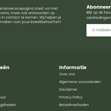
Abonneer 
lantenservicepagina staat vol met
Blijf op de h
egevens, maar ook antwoorden op
in contact te komen. Wij helpen je
aanbiedingen
t maken voor jouw kweekbehoeften!
ieën
Informatie
Over ons
Algemene voorwaarden
Disclaimer
uur
Privacy Policy
igdheden
Betaalmethoden