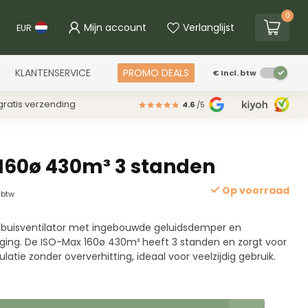
0
Mijn account
Verlanglijst
EUR
KLANTENSERVICE
PROMO DEALS
€
Incl. btw
ratis verzending
4.6
/5
160ø 430m³ 3 standen
Op voorraad
. btw
te buisventilator met ingebouwde geluidsdemper en
iging. De ISO-Max 160ø 430m³ heeft 3 standen en zorgt voor
latie zonder oververhitting, ideaal voor veelzijdig gebruik.