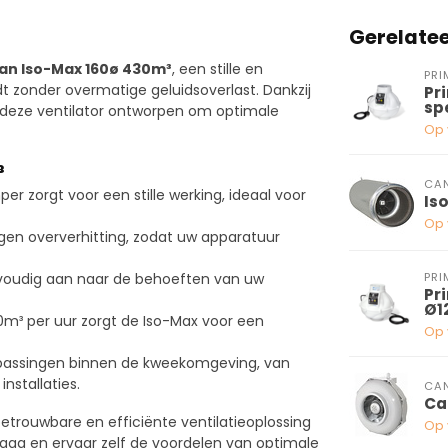
Gerelate
an Iso-Max 160ø 430m³
, een stille en
PRI
edt zonder overmatige geluidsoverlast. Dankzij
Pr
sp
 deze ventilator ontworpen om optimale
Op 
³
CA
r zorgt voor een stille werking, ideaal voor
Is
Op 
gen oververhitting, zodat uw apparatuur
voudig aan naar de behoeften van uw
PRI
Pr
Ø1
m³ per uur zorgt de Iso-Max voor een
Op 
passingen binnen de kweekomgeving, van
nstallaties.
CA
Ca
betrouwbare en efficiënte ventilatieoplossing
Op 
aag en ervaar zelf de voordelen van optimale