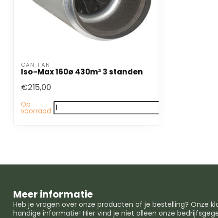
CAN-FAN
Iso-Max 160ø 430m³ 3 standen
€215,00
Op
voorraad
Meer informatie
Heb je vragen over onze producten of je bestelling? Onze k
handige informatie! Hier vind je niet alleen onze bedrijfsg