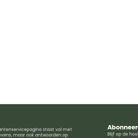
Abonneer 
lantenservicepagina staat vol met
Blijf op de h
egevens, maar ook antwoorden op