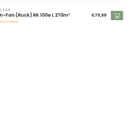
N-FAN
n-Fan (Ruck) RK 100ø L 270m³
€79,99
voorraad