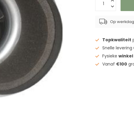
Op werkdage
Topkwaliteit
p
Snelle levering
Fysieke
winkel
Vanaf
€100
gra