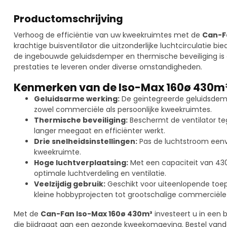
Productomschrijving
Verhoog de efficiëntie van uw kweekruimtes met de
Can-F
krachtige buisventilator die uitzonderlijke luchtcirculatie bi
de ingebouwde geluidsdemper en thermische beveiliging is
prestaties te leveren onder diverse omstandigheden.
Kenmerken van de Iso-Max 160ø 430m
Geluidsarme werking:
De geïntegreerde geluidsdempe
zowel commerciële als persoonlijke kweekruimtes.
Thermische beveiliging:
Beschermt de ventilator te
langer meegaat en efficiënter werkt.
Drie snelheidsinstellingen:
Pas de luchtstroom een
kweekruimte.
Hoge luchtverplaatsing:
Met een capaciteit van 430
optimale luchtverdeling en ventilatie.
Veelzijdig gebruik:
Geschikt voor uiteenlopende toe
kleine hobbyprojecten tot grootschalige commerciële i
Met de
Can-Fan Iso-Max 160ø 430m³
investeert u in een 
die bijdraagt aan een gezonde kweekomgeving. Bestel vand