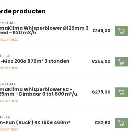
erde producten
MAKLIMA
imaKlima Whisperblower Ø125mm 3
€146,00
eed - 530 m3/h
voorraad
N-FAN
o-Max 200ø 870m³ 3 standen
€255,00
voorraad
MAKLIMA
imaKlima Whisperblower EC -
€279,00
25mm - Dimbaar 0 tot 800 m³/u
voorraad
N-FAN
n-Fan (Ruck) RK 160ø 460m³
€82,50
voorraad