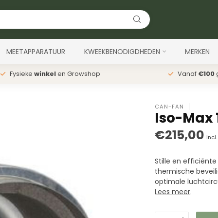
MEETAPPARATUUR
KWEEKBENODIGDHEDEN
MERKEN
Fysieke
winkel
en Growshop
Vanaf
€100
g
CAN-FAN
Iso-Max 
€215,00
Incl
Stille en efficiën
thermische beveil
optimale luchtcircu
Lees meer
.