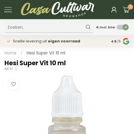
0
MENU
€
Incl. btw
Snelle levering uit
eigen voorraad
Fysieke
win
4.6
/5
Home
/
Hesi Super Vit 10 ml
Hesi Super Vit 10 ml
HESI