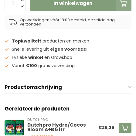
In winkelwagen
Op werkdagen vóór 18:00 besteld, dezelfde dag
verzonden
Topkwaliteit
producten en merken
Snelle levering uit
eigen voorraad
Fysieke
winkel
en Growshop
Vanaf
€100
gratis verzending
Productomschrijving
Gerelateerde producten
DUTCHPRO
Dutchpro Hydro/Cocos
€28,25
Bloom A+B 5 ltr