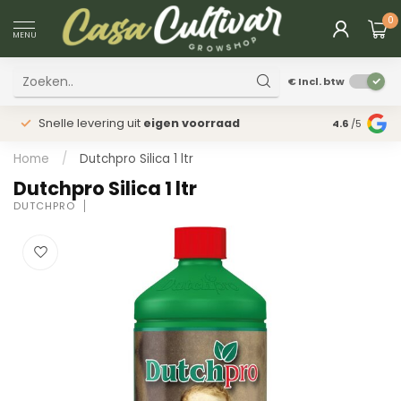
0
MENU
€
Incl. btw
Snelle levering uit
eigen voorraad
Fysieke
win
4.6
/5
Home
/
Dutchpro Silica 1 ltr
Dutchpro Silica 1 ltr
DUTCHPRO