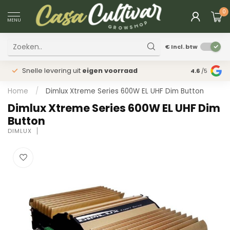
0
MENU
€
Incl. btw
Snelle levering uit
eigen voorraad
Fysieke
win
4.6
/5
Home
/
Dimlux Xtreme Series 600W EL UHF Dim Button
Dimlux Xtreme Series 600W EL UHF Dim
Button
DIMLUX