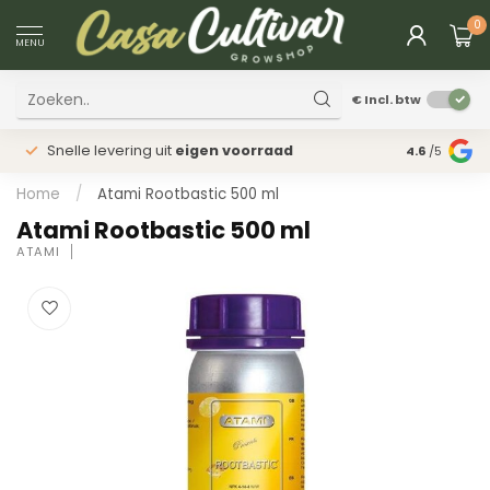
0
MENU
€
Incl. btw
Snelle levering uit
eigen voorraad
Fysieke
win
4.6
/5
Home
/
Atami Rootbastic 500 ml
Atami Rootbastic 500 ml
ATAMI