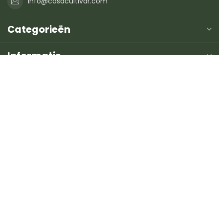
info@casacultivar.com
Categorieën
Informatie
Mijn account
€