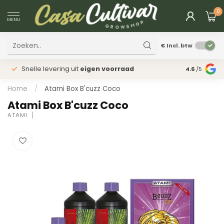
0
MENU
€
Incl. btw
Snelle levering uit
eigen voorraad
Fysieke
win
4.6
/5
Home
/
Atami Box B'cuzz Coco
Atami Box B'cuzz Coco
ATAMI