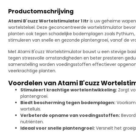
Productomschrijving
Atami B'cuzz Wortelstimulator 1 ltr
is uw geheime wapen 
wortelstelsel. Deze geconcentreerde wortelstimulator bevor
planten ook tegen schadelijke bodemplagen zoals Pythium, F
stimuleren van snelle en gezonde plantengroei, vanaf de vr
Met Atami B'cuzz Wortelstimulator bouwt u een stevige basi
tegen stressvolle omstandigheden en beter presteren gedu
samenstelling worden voedingsstoffen effectiever opgenome
veerkrachtige planten.
Voordelen van Atami B'cuzz Wortelsti
Stimuleert krachtige wortelontwikkeling:
Zorgt vo
plantengroei.
Biedt bescherming tegen bodemplagen:
Voorkomt
wortelluis.
Verbeterde opname van voedingsstoffen:
Bevorde
nutriënten.
Ideaal voor snelle plantengroei:
Versnelt het groei