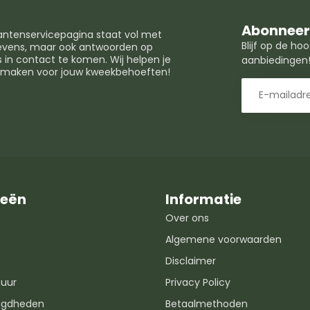
Abonneer 
lantenservicepagina staat vol met
Blijf op de h
egevens, maar ook antwoorden op
in contact te komen. Wij helpen je
aanbiedingen
t maken voor jouw kweekbehoeften!
ieën
Informatie
Over ons
Algemene voorwaarden
Disclaimer
uur
Privacy Policy
igdheden
Betaalmethoden