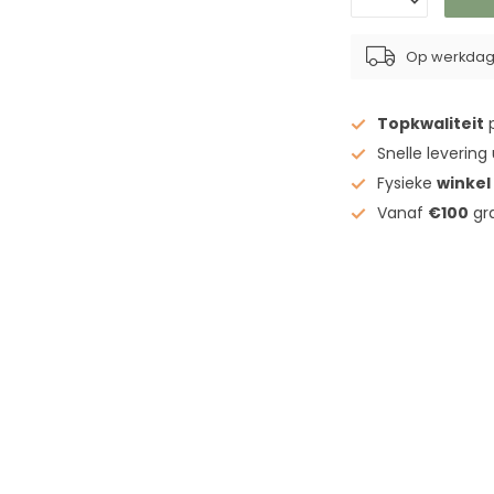
Op werkdage
Topkwaliteit
p
Snelle levering
Fysieke
winkel
Vanaf
€100
gra