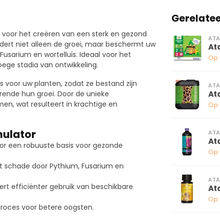
Gerelate
voor het creëren van een sterk en gezond
ATA
dert niet alleen de groei, maar beschermt uw
At
usarium en wortelluis. Ideaal voor het
Op 
oege stadia van ontwikkeling.
s voor uw planten, zodat ze bestand zijn
ATA
At
rende hun groei. Door de unieke
n, wat resulteert in krachtige en
Op 
mulator
ATA
At
or een robuuste basis voor gezonde
Op 
 schade door Pythium, Fusarium en
ATA
rt efficiënter gebruik van beschikbare
At
Op 
proces voor betere oogsten.