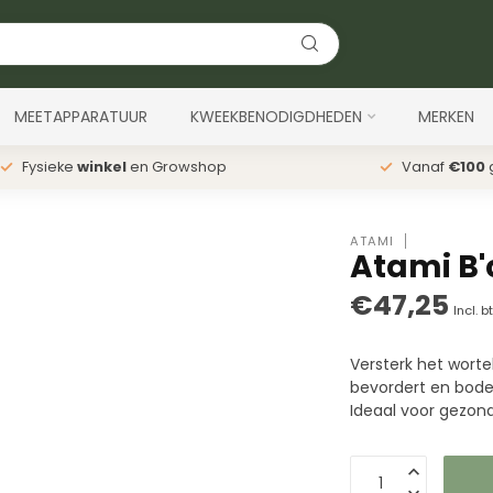
MEETAPPARATUUR
KWEEKBENODIGDHEDEN
MERKEN
Fysieke
winkel
en Growshop
Vanaf
€100
g
ATAMI
Atami B'
€47,25
Incl. b
Versterk het worte
bevordert en bode
Ideaal voor gezond