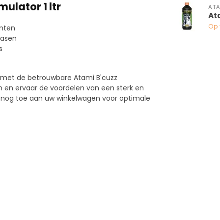
ulator 1 ltr
ATA
At
Op 
anten
fasen
s
e met de betrouwbare Atami B'cuzz
n en ervaar de voordelen van een sterk en
ag nog toe aan uw winkelwagen voor optimale