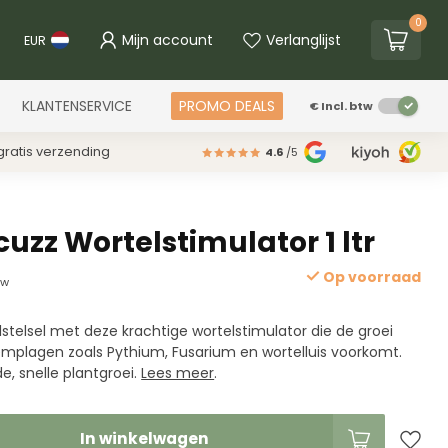
0
Mijn account
Verlanglijst
EUR
KLANTENSERVICE
PROMO DEALS
€
Incl. btw
ratis verzending
4.6
/5
cuzz Wortelstimulator 1 ltr
Op voorraad
tw
lstelsel met deze krachtige wortelstimulator die de groei
mplagen zoals Pythium, Fusarium en wortelluis voorkomt.
e, snelle plantgroei.
Lees meer
.
In winkelwagen