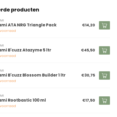
erde producten
MI
ami ATA NRG Triangle Pack
€14,20
voorraad
MI
ami B'cuzz Atazyme 5 ltr
€45,50
voorraad
MI
ami B'cuzz Blossom Builder 1 ltr
€30,75
voorraad
MI
ami Rootbastic 100 ml
€17,50
voorraad