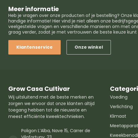
Meer informatie
Heb je vragen over onze producten of je bestelling? Onze k
handige informatie! Hier vind je niet alleen onze bedrijfsg
veelgestelde vragen en verschillende manieren om met ons 
graag verder, zodat je met vertrouwen de beste keuze kun
Klantenservice
Onze winkel
Grow Casa Cultivar
Categor
Wij uitsluitend met de beste merken en
Voeding
zorgen we ervoor dat onze klanten altijd
Verlichting
toegang hebben tot de nieuwste en
Klimaat
meest efficiënte kweektechnieken.
Meetapparat
Poligon L’Alba, Nave 15, Carrer de
Kweekbenod
Vilafortuny, 23