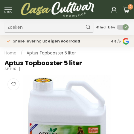
0
MENU
€
Incl. btw
Snelle levering uit
eigen voorraad
Fysieke
win
4.6
/5
Home
/
Aptus Topbooster 5 liter
Aptus Topbooster 5 liter
APTUS