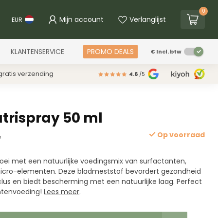
0
Mijn account
Verlanglijst
EUR
KLANTENSERVICE
PROMO DEALS
€
Incl. btw
ratis verzending
4.6
/5
trispray 50 ml
Op voorraad
w
roei met een natuurlijke voedingsmix van surfactanten,
micro-elementen. Deze bladmeststof bevordert gezondheid
clus en biedt bescherming met een natuurlijke laag. Perfect
ntenvoeding!
Lees meer
.