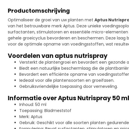
Productomschrijving
Optimaliseer de groei van uw planten met
Aptus Nutrispra
van het betrouwbare merk Aptus. Deze unieke voedingsoploss
surfactanten, stimulatoren en essentiële micro-elementen
gehele groeicyclus bevorderen en beschermen. Deze laag bi
voor de optimale opname van voedingsstoffen, wat resulteert
Voordelen van aptus nutrispray
Versterkt de plantengroei en bevordert een gezonde o
Biedt een natuurlijke beschermlaag die de plantbarrièr
Bevordert een efficiënte opname van voedingsstoffen
Iedeaal voor alle plantensoorten en groeifasen.
Gebruiksvriendelijke toepassing door verneveling.
Informatie over Aptus Nutrispray 50 m
Inhoud: 50 ml
Toepassing: Bladmeststof
Merk: Aptus
Gebruik: Geschikt voor alle soorten planten gedurende
Formulering: Bevat surfactanten, stimulatoren en mi