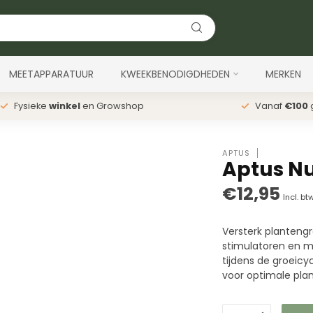
MEETAPPARATUUR
KWEEKBENODIGDHEDEN
MERKEN
Fysieke
winkel
en Growshop
Vanaf
€100
g
APTUS
Aptus Nu
€12,95
Incl. bt
Versterk planteng
stimulatoren en 
tijdens de groeicy
voor optimale pla