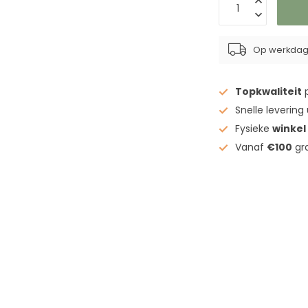
Op werkdage
Topkwaliteit
p
Snelle levering
Fysieke
winkel
Vanaf
€100
gra