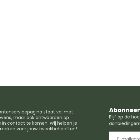
Abonneer 
lantenservicepagina staat vol met
Blijf op de h
egevens, maar ook antwoorden op
in contact te komen. Wij helpen je
aanbiedingen
t maken voor jouw kweekbehoeften!