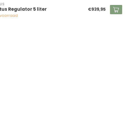
US
tus Regulator 5 liter
€939,95
voorraad