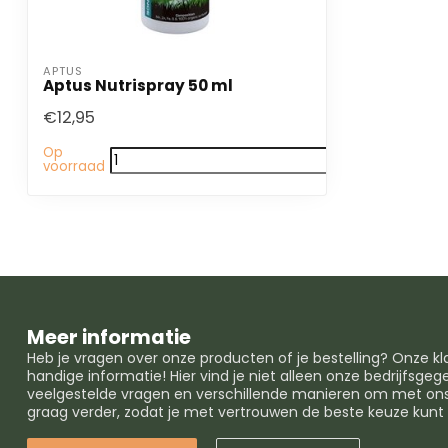
APTUS
Aptus Nutrispray 50 ml
€12,95
Op
voorraad
Meer informatie
Heb je vragen over onze producten of je bestelling? Onze k
handige informatie! Hier vind je niet alleen onze bedrijfsg
veelgestelde vragen en verschillende manieren om met ons 
graag verder, zodat je met vertrouwen de beste keuze kun