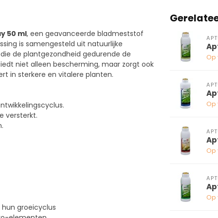
Gerelate
y 50 ml
, een geavanceerde bladmeststof
APT
ing is samengesteld uit natuurlijke
Ap
 die de plantgezondheid gedurende de
Op 
edt niet alleen bescherming, maar zorgt ook
 in sterkere en vitalere planten.
APT
Ap
Op 
ntwikkelingscyclus.
e versterkt.
.
APT
Ap
Op 
l
APT
Ap
Op 
 hun groeicyclus
cro-elementen