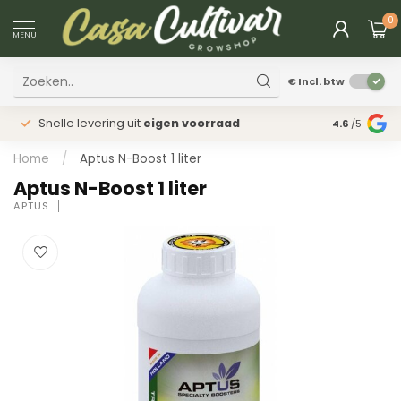
0
MENU
€
Incl. btw
Snelle levering uit
eigen voorraad
Fysieke
win
4.6
/5
Home
/
Aptus N-Boost 1 liter
Aptus N-Boost 1 liter
APTUS