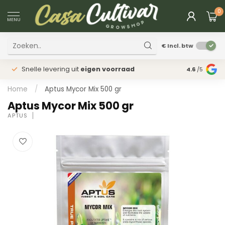
0
MENU
€
Incl. btw
Snelle levering uit
eigen voorraad
Fysieke
win
4.6
/5
Home
/
Aptus Mycor Mix 500 gr
Aptus Mycor Mix 500 gr
APTUS