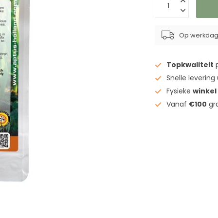
Op werkdage
Topkwaliteit
p
Snelle levering
Fysieke
winkel
Vanaf
€100
gra