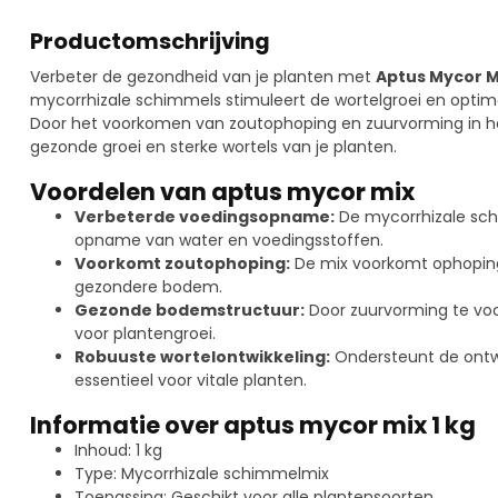
Productomschrijving
Verbeter de gezondheid van je planten met
Aptus Mycor Mi
mycorrhizale schimmels stimuleert de wortelgroei en optim
Door het voorkomen van zoutophoping en zuurvorming in h
gezonde groei en sterke wortels van je planten.
Voordelen van aptus mycor mix
Verbeterde voedingsopname:
De mycorrhizale sch
opname van water en voedingsstoffen.
Voorkomt zoutophoping:
De mix voorkomt ophoping
gezondere bodem.
Gezonde bodemstructuur:
Door zuurvorming te voo
voor plantengroei.
Robuuste wortelontwikkeling:
Ondersteunt de ontwi
essentieel voor vitale planten.
Informatie over aptus mycor mix 1 kg
Inhoud: 1 kg
Type: Mycorrhizale schimmelmix
Toepassing: Geschikt voor alle plantensoorten