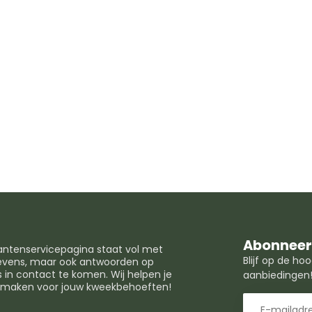
Abonneer 
lantenservicepagina staat vol met
Blijf op de h
egevens, maar ook antwoorden op
in contact te komen. Wij helpen je
aanbiedingen
t maken voor jouw kweekbehoeften!