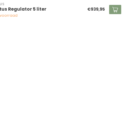
US
tus Regulator 5 liter
€939,95
voorraad