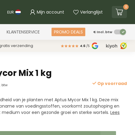
0
Mijn account
Verlanglijst
EUR
KLANTENSERVICE
PROMO DEALS
€
Incl. btw
ratis verzending
4.6
/5
cor Mix 1 kg
Op voorraad
l. btw
dheid van je planten met Aptus Mycor Mix 1 kg. Deze mix
opname van voedingsstoffen, voorkomt zoutophoping en
t medium voor een gezonde groei en sterke wortels.
Lees