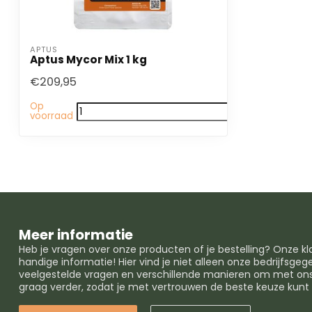
APTUS
Aptus Mycor Mix 1 kg
€209,95
Op
voorraad
Meer informatie
Heb je vragen over onze producten of je bestelling? Onze k
handige informatie! Hier vind je niet alleen onze bedrijfsg
veelgestelde vragen en verschillende manieren om met ons 
graag verder, zodat je met vertrouwen de beste keuze kun