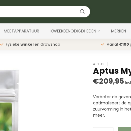
MEETAPPARATUUR
KWEEKBENODIGDHEDEN
MERKEN
Fysieke
winkel
en Growshop
Vanaf
€100
g
APTUS
Aptus My
€209,95
Inc
Verbeter de gezon
optimaliseert de 
zuurvorming in he
meer
.