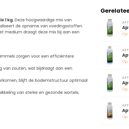
Gerelate
x 1 kg
. Deze hoogwaardige mix van
APT
aliseert de opname van voedingsstoffen.
Ap
et medium draagt deze mix bij aan een
Op 
APT
Ap
immels zorgen voor een efficiëntere
Op 
 van zouten, wat bijdraagt aan een
APT
rkomen, blijft de bodemstructuur optimaal
Ap
Op 
kkeling van sterke en gezonde wortels,
APT
Ap
Op 