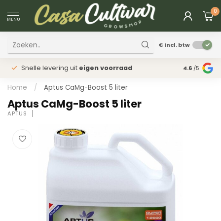
0
MENU
€
Incl. btw
Snelle levering uit
eigen voorraad
Fysieke
win
4.6
/5
Home
/
Aptus CaMg-Boost 5 liter
Aptus CaMg-Boost 5 liter
APTUS