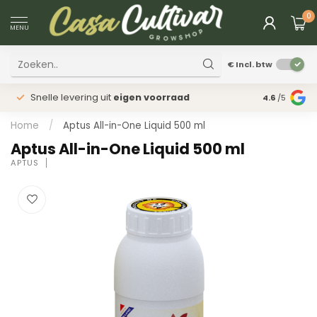
0
MENU
€
Incl. btw
Snelle levering uit
eigen voorraad
Fysieke
win
4.6
/5
Home
/
Aptus All-in-One Liquid 500 ml
Aptus All-in-One Liquid 500 ml
APTUS