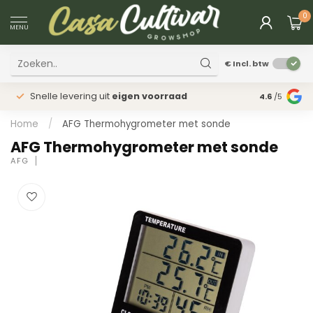
0
MENU
€
Incl. btw
Snelle levering uit
eigen voorraad
Fysieke
win
4.6
/5
Home
/
AFG Thermohygrometer met sonde
AFG Thermohygrometer met sonde
AFG