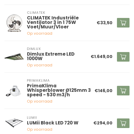
CLIMATEK
CLIMATEK Industriële
Ventilator 3 in 1 75W
€33,50
Voet/Muur/Vloer
Op voorraad
DIMLUX
Dimlux Extreme LED
€1.649,00
1000W
Op voorraad
PRIMAKLIMA
PrimaKlima
Whisperblower Ø125mm 3
€146,00
speed - 530 m3/h
Op voorraad
LUMII
LUMii Black LED 720 W
€294,00
Op voorraad