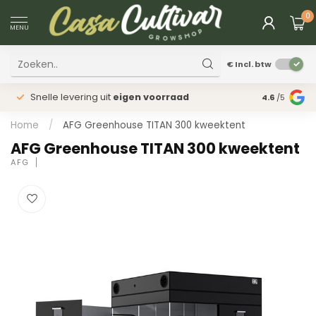
0
MENU
€
Incl. btw
Snelle levering uit
eigen voorraad
Fysieke
win
4.6
/5
Home
/
AFG Greenhouse TITAN 300 kweektent
AFG Greenhouse TITAN 300 kweektent
AFG