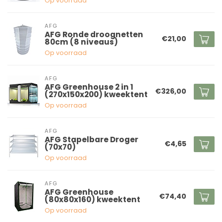
Op voorraad
AFG
AFG Ronde droognetten
€21,00
80cm (8 niveaus)
Op voorraad
AFG
AFG Greenhouse 2 in 1
€326,00
(270x150x200) kweektent
Op voorraad
AFG
AFG Stapelbare Droger
€4,65
(70x70)
Op voorraad
AFG
AFG Greenhouse
€74,40
(80x80x160) kweektent
Op voorraad