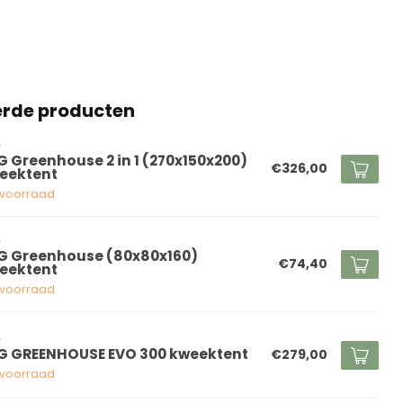
erde producten
G
G Greenhouse 2 in 1 (270x150x200)
€326,00
eektent
voorraad
G
G Greenhouse (80x80x160)
€74,40
eektent
voorraad
G
G GREENHOUSE EVO 300 kweektent
€279,00
voorraad