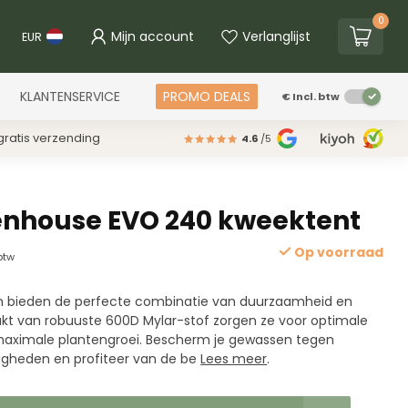
0
Mijn account
Verlanglijst
EUR
KLANTENSERVICE
PROMO DEALS
€
Incl. btw
ratis verzending
4.6
/5
enhouse EVO 240 kweektent
Op voorraad
 btw
n bieden de perfecte combinatie van duurzaamheid en
akt van robuuste 600D Mylar-stof zorgen ze voor optimale
 maximale plantengroei. Bescherm je gewassen tegen
gheden en profiteer van de be
Lees meer
.