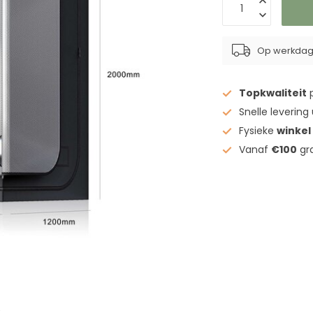
Op werkdage
Topkwaliteit
p
Snelle levering
Fysieke
winkel
Vanaf
€100
gra