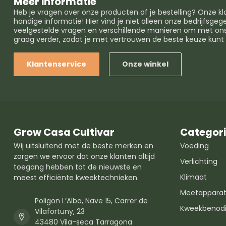
Meer informatie
Heb je vragen over onze producten of je bestelling? Onze k
handige informatie! Hier vind je niet alleen onze bedrijfsg
veelgestelde vragen en verschillende manieren om met ons 
graag verder, zodat je met vertrouwen de beste keuze kun
Klantenservice
Onze winkel
Grow Casa Cultivar
Categor
Wij uitsluitend met de beste merken en
Voeding
zorgen we ervoor dat onze klanten altijd
Verlichting
toegang hebben tot de nieuwste en
Klimaat
meest efficiënte kweektechnieken.
Meetapparat
Poligon L’Alba, Nave 15, Carrer de
Kweekbenod
Vilafortuny, 23
43480 Vila-seca Tarragona