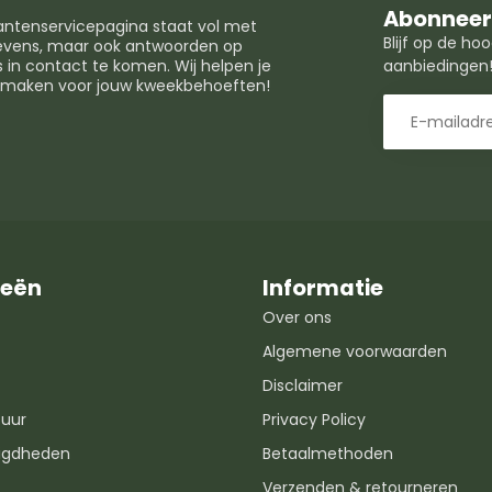
Abonneer 
lantenservicepagina staat vol met
Blijf op de h
egevens, maar ook antwoorden op
in contact te komen. Wij helpen je
aanbiedingen
t maken voor jouw kweekbehoeften!
ieën
Informatie
Over ons
Algemene voorwaarden
Disclaimer
uur
Privacy Policy
igdheden
Betaalmethoden
Verzenden & retourneren