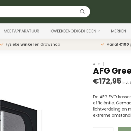
MEETAPPARATUUR
KWEEKBENODIGDHEDEN
MERKEN
Fysieke
winkel
en Growshop
Vanaf
€100
g
AFG
AFG Gre
€172,95
Incl.
De AFG EVO kasse
efficiëntie. Gema
lichtverdeling en
extreme omstandi