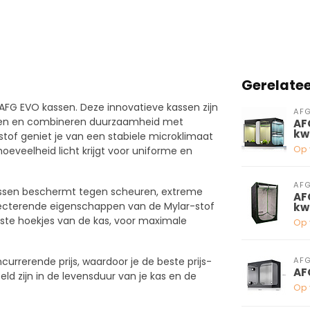
Gerelate
AFG EVO kassen. Deze innovatieve kassen zijn
AF
oen en combineren duurzaamheid met
AF
kw
stof geniet je van een stabiele microklimaat
Op 
hoeveelheid licht krijgt voor uniforme en
AF
wassen beschermt tegen scheuren, extreme
AF
ecterende eigenschappen van de Mylar-stof
kw
verste hoekjes van de kas, voor maximale
Op 
AF
rerende prijs, waardoor je de beste prijs-
AF
teld zijn in de levensduur van je kas en de
Op 