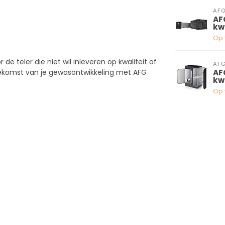
AF
AF
kw
Op 
e teler die niet wil inleveren op kwaliteit of
AF
toekomst van je gewasontwikkeling met AFG
AF
kw
Op 