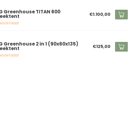
G
G Greenhouse TITAN 600
€1.100,00
eektent
voorraad
G
G Greenhouse 2 in 1 (90x60x135)
€125,00
eektent
voorraad