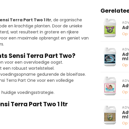
Gerelate
nsi Terra Part Two 1 ltr
, de organische
ADV
iode en krachtige planten. Door de unieke
Ad
d, wat resulteert in grotere en rijkere
Op 
voor een maximale opbrengst en geniet van
s.
ADV
Ad
s Sensi Terra Part Two?
ml
 voor een overvloedige oogst.
Op 
 een robuust wortelstelsel.
 voedingsopname gedurende de bloeifase.
i Terra Part One voor een volledige
ADV
Ad
Op 
huidige voedingsstrategie.
i Terra Part Two 1 ltr
ADV
Ad
ml
Op 