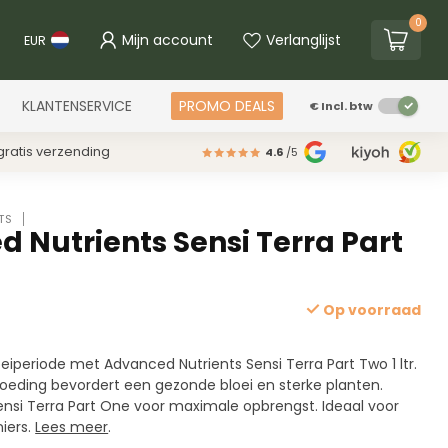
0
Mijn account
Verlanglijst
EUR
KLANTENSERVICE
PROMO DEALS
€
Incl. btw
ratis verzending
4.6
/5
TS
 Nutrients Sensi Terra Part
Op voorraad
oeiperiode met Advanced Nutrients Sensi Terra Part Two 1 ltr.
oeding bevordert een gezonde bloei en sterke planten.
si Terra Part One voor maximale opbrengst. Ideaal voor
iers.
Lees meer
.