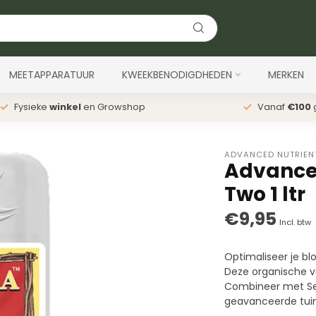
MEETAPPARATUUR
KWEEKBENODIGDHEDEN
MERKEN
Fysieke
winkel
en Growshop
Vanaf
€100
g
ADVANCED NUTRIEN
Advanced
Two 1 ltr
€9,95
Incl. btw
Optimaliseer je bl
Deze organische v
Combineer met Sen
geavanceerde tuin