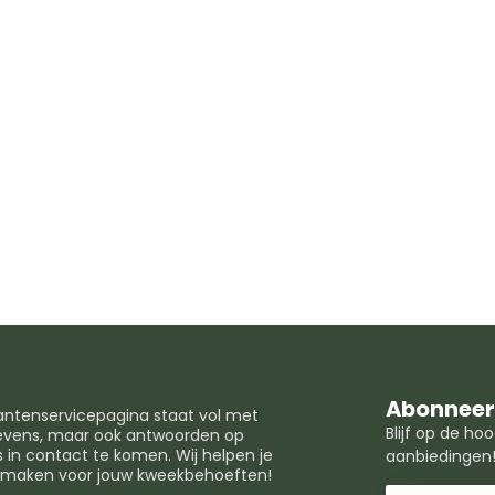
Abonneer 
lantenservicepagina staat vol met
Blijf op de h
egevens, maar ook antwoorden op
in contact te komen. Wij helpen je
aanbiedingen
t maken voor jouw kweekbehoeften!