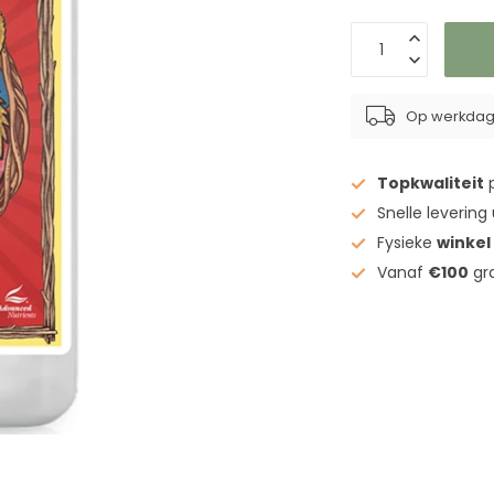
Op werkdage
Topkwaliteit
p
Snelle levering
Fysieke
winkel
Vanaf
€100
gra