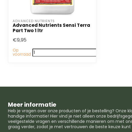
ADVANCED NUTRIENTS
Advanced Nutrients Sensi Terra
Part Two 1 ltr
€9,95
Op
voorraad
Meer informatie
Heb je vragen over onze producten of je bestelling? Onze k
handige informatie! Hier vind je niet alleen onze bedrijfsg
veelgestelde vragen en verschillende manieren om met ons 
graag verder, zodat je met vertrouwen de beste keuze kun