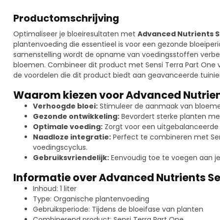
Productomschrijving
Optimaliseer je bloeiresultaten met
Advanced Nutrients Se
plantenvoeding die essentieel is voor een gezonde bloeiper
samenstelling wordt de opname van voedingsstoffen verbeter
bloemen. Combineer dit product met Sensi Terra Part One 
de voordelen die dit product biedt aan geavanceerde tuinier
Waarom kiezen voor Advanced Nutrient
Verhoogde bloei:
Stimuleer de aanmaak van bloemen
Gezonde ontwikkeling:
Bevordert sterke planten met
Optimale voeding:
Zorgt voor een uitgebalanceerde
Naadloze integratie:
Perfect te combineren met Sens
voedingscyclus.
Gebruiksvriendelijk:
Eenvoudig toe te voegen aan je 
Informatie over Advanced Nutrients Sens
Inhoud: 1 liter
Type: Organische plantenvoeding
Gebruiksperiode: Tijdens de bloeifase van planten
Combinerend product: Sensi Terra Part One