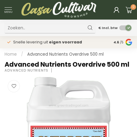
0
MENU
€
Incl. btw
Snelle levering uit
eigen voorraad
Fysieke
win
4.6
/5
Home
/
Advanced Nutrients Overdrive 500 ml
Advanced Nutrients Overdrive 500 ml
ADVANCED NUTRIENTS