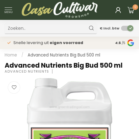
0
MENU
€
Incl. btw
Snelle levering uit
eigen voorraad
Fysieke
win
4.6
/5
Home
/
Advanced Nutrients Big Bud 500 ml
Advanced Nutrients Big Bud 500 ml
ADVANCED NUTRIENTS