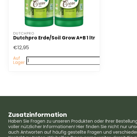
DUTCHPRO
Dutchpro Erde/Soil Grow A+B 1 ltr
€12,95
Auf
Lager
Zusatzinformation
Haben Sie Fragen zu unseren Produkten oder Ihrer Bestellun
voller nützlicher Informationen! Hier finden Sie nicht nur 
auch Antworten auf häufig gestellte Fragen und verschieden