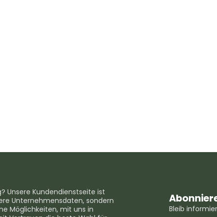
g? Unsere Kundendienstseite ist
Abonniere
unsere Unternehmensdaten, sondern
Bleib informi
e Möglichkeiten, mit uns in