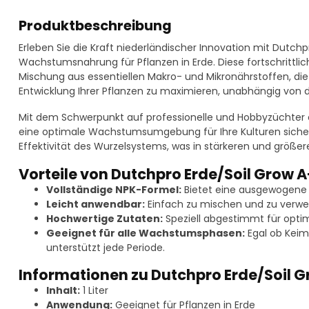
Produktbeschreibung
Erleben Sie die Kraft niederländischer Innovation mit Dutchpr
Wachstumsnahrung für Pflanzen in Erde. Diese fortschrittl
Mischung aus essentiellen Makro- und Mikronährstoffen, di
Entwicklung Ihrer Pflanzen zu maximieren, unabhängig von
Mit dem Schwerpunkt auf professionelle und Hobbyzüchter ent
eine optimale Wachstumsumgebung für Ihre Kulturen sicher.
Effektivität des Wurzelsystems, was in stärkeren und größere
Vorteile von Dutchpro Erde/Soil Grow 
Vollständige NPK-Formel:
Bietet eine ausgewogene E
Leicht anwendbar:
Einfach zu mischen und zu verwen
Hochwertige Zutaten:
Speziell abgestimmt für optim
Geeignet für alle Wachstumsphasen:
Egal ob Keim
unterstützt jede Periode.
Informationen zu Dutchpro Erde/Soil Gr
Inhalt:
1 Liter
Anwendung:
Geeignet für Pflanzen in Erde