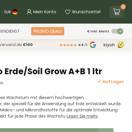
0
Mein Konto
Wunschzettel
EUR
DENDIENST
PROMO DEALS
€
Inkl. MwSt.
 Versand ab
€100
4.6
/5
 Erde/Soil Grow A+B 1 ltr
Auf Lager
St.
iges Wachstum mit diesem hochwertigen
der speziell für die Anwendung auf Erde entwickelt wurde.
e Makro- und Mikronährstoffe für die optimale Entwicklung
rfekt für jede Phase des Wachstu
Lesen Sie mehr
.