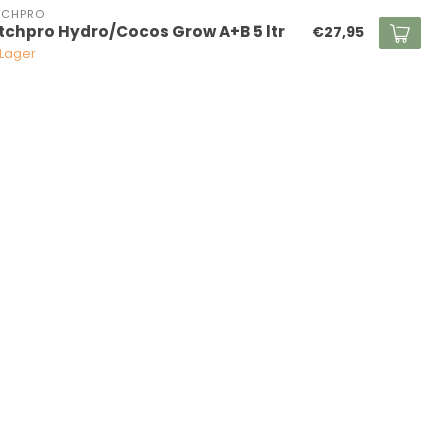
TCHPRO
tchpro Hydro/Cocos Grow A+B 5 ltr
€27,95
 Lager