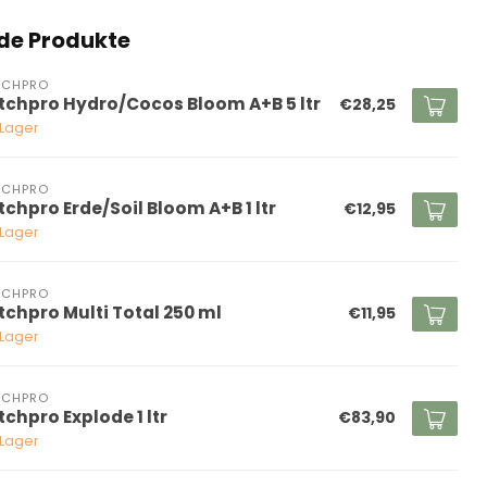
de Produkte
TCHPRO
tchpro Hydro/Cocos Bloom A+B 5 ltr
€28,25
 Lager
TCHPRO
tchpro Erde/Soil Bloom A+B 1 ltr
€12,95
 Lager
TCHPRO
tchpro Multi Total 250 ml
€11,95
 Lager
TCHPRO
tchpro Explode 1 ltr
€83,90
 Lager