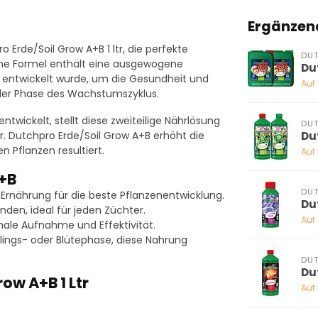
Ergänzen
o Erde/Soil Grow A+B 1 ltr, die perfekte
DU
iche Formel enthält eine ausgewogene
Du
e entwickelt wurde, um die Gesundheit und
Auf
 der Phase des Wachstumszyklus.
wickelt, stellt diese zweiteilige Nährlösung
DU
Du
 Dutchpro Erde/Soil Grow A+B erhöht die
n Pflanzen resultiert.
Auf
A+B
DU
rnährung für die beste Pflanzenentwicklung.
Du
den, ideal für jeden Züchter.
Auf
ale Aufnahme und Effektivität.
lings- oder Blütephase, diese Nahrung
DU
Du
ow A+B 1 Ltr
Auf