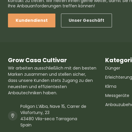
Kontakt zu treten. Wir helfen Ihnen gerne weiter, damit Sie 
Ihre Anbauanforderungen treffen können!
Kundendienst
Unser Geschäft
Grow Casa Cultivar
Kategor
Wir arbeiten ausschließlich mit den besten
Dünger
Marken zusammen und stellen sicher,
Erleichterun
dass unsere Kunden stets Zugang zu den
Klima
neuesten und effizientesten
Anbautechniken haben.
Messgeräte
Anbauzubeh
Poligon L’Alba, Nave 15, Carrer de
Vilafortuny, 23
43480 Vila-seca Tarragona
Spain