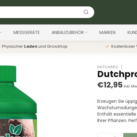
MESSGERÄTE
ANBAUZUBEHÖR
MARKEN
KUN
Physischer
Laden
und Growshop
Kostenloser
DUTCHPRO
Dutchpro
€12,95
Inkl. Mw
Erzeugen Sie üpp
Wachstumsdünger, 
Enthält essentiell
Ihrer Pflanzen. Pe