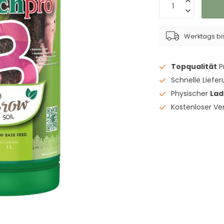
Werktags bis
Topqualität
P
Schnelle Liefe
Physischer
La
Kostenloser V